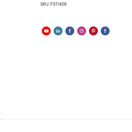
SKU:
FS11406
r