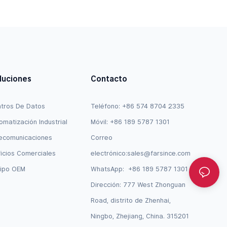
patible
De Acceso Inalámbrico Aruba,
Compatible Con JW071A AP-CBL-
SER
luciones
Contacto
tros De Datos
Teléfono: +86 574 8704 2335
omatización Industrial
Móvil: +86 189 5787 1301
ecomunicaciones
Correo
ficios Comerciales
electrónico:
sales@farsince.com
ipo OEM
WhatsApp:
+86 189 5787 1301
Dirección: 777 West Zhonguan
Road, distrito de Zhenhai,
Ningbo, Zhejiang, China. 315201