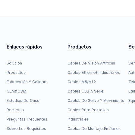
 3 Pines, Nivel Lógico De
JY728A / AP-CBL-SERU Com
Enlaces rápidos
Productos
So
Solución
Cables De Visión Artificial
Cen
Productos
Cables Ethernet Industriales
Aut
Fabricación Y Calidad
Cables M8/M12
Tel
OEM&ODM
Cables USB A Serie
Edi
Estudios De Caso
Cables De Servo Y Movimiento
Equ
Recursos
Cables Para Pantallas
Preguntas Frecuentes
Industriales
Sobre Los Requisitos
Cables De Montaje En Panel