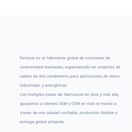
Dupont De 6 Pines, Nivel Lógico De 5
Dupont De
V.
3,3 V.
Farsince es un fabricante global de soluciones de
conectividad diseñadas, especializado en conjuntos de
cables de alto rendimiento para aplicaciones de datos,
industriales y energéticas.
Con múltiples bases de fabricación en Asia y más allá,
apoyamos a clientes OEM y ODM en todo el mundo a
través de una calidad confiable, producción flexible y
entrega global eficiente.