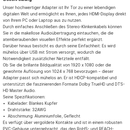
Unser hochwertiger Adapter ist Ihr Tor zu einer lebendigen
digitalen Welt und ermöglicht es Ihnen, jedes HDMI-Display direkt
von Ihrem PC oder Laptop aus zu nutzen.
Durch einfaches Anschließen des Stereo-Klinkenkabels können
Sie in die makellose Audioübertragung eintauchen, die die
atemberaubenden visuellen Effekte perfekt ergänzt.
Darüber hinaus besticht es durch seine Einfachheit: Es wird
mühelos über USB mit Strom versorgt, wodurch die
Notwendigkeit zusätzlicher Netzteile entfällt.
Ob Sie die brillante Bildqualität von 1920 x 1080 oder die
gewohnte Auflösung von 1024 x 768 bevorzugen – dieser
Adapter passt sich mühelos an. Er ist HDCP-kompatibel und
unterstützt die faszinierenden Formate Dolby TrueHD und DTS-
HD Master Audio.
Seine Spezifikationen:
Kabelader: Blankes Kupfer
Drahtstärke: 32AWG
Abschirmung: Aluminiumfolie, Geflecht
Es verfügt über vergoldete Kontakte und ist in einem robusten
PVC-Gehäuse untergebracht, das den RoHS- und REACH-