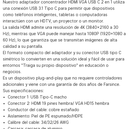
Nuestro adaptador concentrador HDMI VGA USB C 2 en 1 utiliza
una conexión USB 3.1 Tipo C para permitir que dispositivos
como teléfonos inteligentes, tabletas o computadoras
interactúen con un HDTV, un proyector o un monitor.
La salida HDMI admite una resolución de 4K (3840×2160 a 30
Hz), mientras que VGA puede manejar hasta 1080P (1920×1080 a
60 Hz), lo que garantiza que se transmitan imágenes de alta
calidad a su pantalla.
El formato compacto del adaptador y su conector USB tipo C
simétrico lo convierten en una solución ideal y fácil de usar para
entornos "Traiga su propio dispositivo" en educación o
negocios.
Es un dispositivo plug-and-play que no requiere controladores
adicionales y viene con una garantía de dos años de Farsince.
Sus especificaciones:
Conector 1: USB Tipo-C macho
Conector 2: HDMI 19 pines hembra/ VGA HD15 hembra
Conductor del cable: cobre estañado
Aislamiento: Piel de PE espumado/HDPE
Calibre del cable: 34/32/26 AWG
Carcasa: carcasa de aluminio