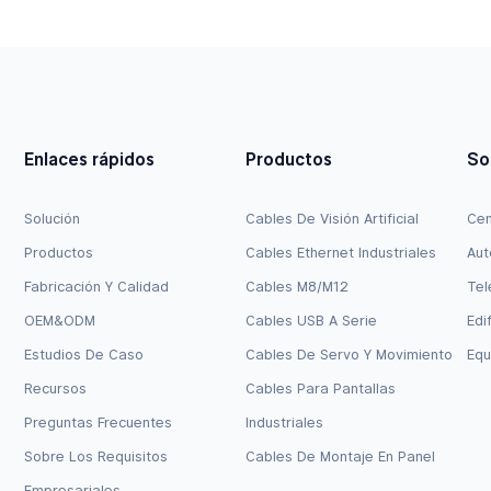
3,3 V.
Enlaces rápidos
Productos
So
Solución
Cables De Visión Artificial
Cen
Productos
Cables Ethernet Industriales
Aut
Fabricación Y Calidad
Cables M8/M12
Tel
OEM&ODM
Cables USB A Serie
Edi
Estudios De Caso
Cables De Servo Y Movimiento
Equ
Recursos
Cables Para Pantallas
Preguntas Frecuentes
Industriales
Sobre Los Requisitos
Cables De Montaje En Panel
Empresariales