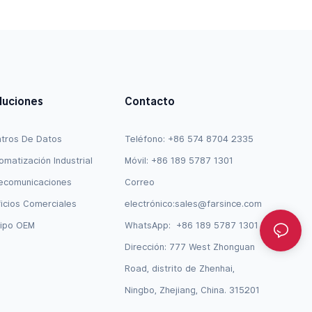
luciones
Contacto
tros De Datos
Teléfono: +86 574 8704 2335
omatización Industrial
Móvil: +86 189 5787 1301
ecomunicaciones
Correo
ficios Comerciales
electrónico:
sales@farsince.com
ipo OEM
WhatsApp:
+86 189 5787 1301
Dirección: 777 West Zhonguan
Road, distrito de Zhenhai,
Ningbo, Zhejiang, China. 315201