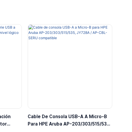
ación
Cable De Consola USB-A A Micro-B
tor
Para HPE Aruba AP-203/303/515/535,
gico De
JY728A / AP-CBL-SERU Compatible