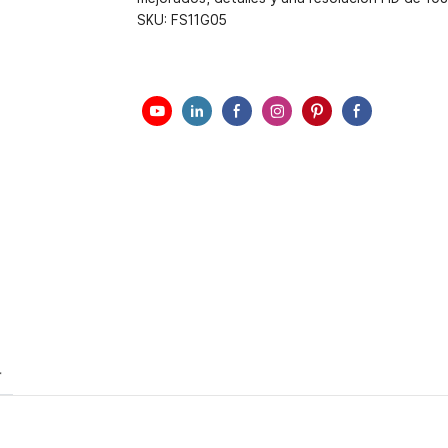
SKU:
FS11G05
r