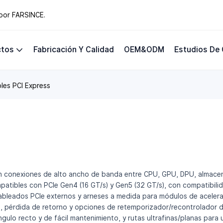
 por FARSINCE.
ctos
Fabricación Y Calidad
OEM&ODM
Estudios De
les PCI Express
n conexiones de alto ancho de banda entre CPU, GPU, DPU, almacen
patibles con PCIe Gen4 (16 GT/s) y Gen5 (32 GT/s), con compatibili
cableados PCIe externos y arneses a medida para módulos de aceler
o, pérdida de retorno y opciones de retemporizador/recontrolador do
ngulo recto y de fácil mantenimiento, y rutas ultrafinas/planas para 