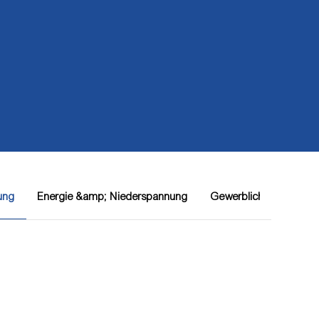
ung
Energie &amp; Niederspannung
Gewerbliche Audio-/V