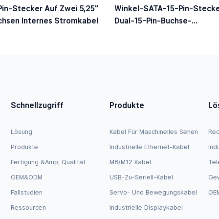
in-Stecker Auf Zwei 5,25″
Winkel-SATA-15-Pin-Stecke
chsen Internes Stromkabel
Dual-15-Pin-Buchse-
Stromverlängerungskabel
Schnellzugriff
Produkte
Lö
Lösung
Kabel Für Maschinelles Sehen
Rec
Produkte
Industrielle Ethernet-Kabel
Ind
Fertigung &amp; Qualität
M8/M12 Kabel
Tel
OEM&ODM
USB-Zu-Seriell-Kabel
Ge
Fallstudien
Servo- Und Bewegungskabel
OEM
Ressourcen
Industrielle Displaykabel