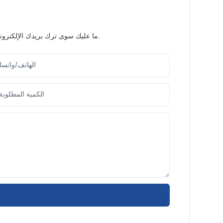
ما عليك سوى ترك بريدك الإلكتروني أو رقم هاتفك في نموذج الاتصال حتى نتمكن من إرسال عرض أسعار مجاني لمجموعة واسعة من التصاميم لدينا.
الهاتف/واتس
الكمية المطلوبة