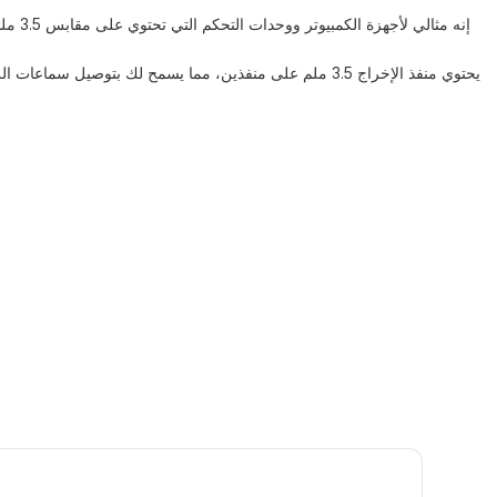
يحتوي منفذ الإخراج 3.5 ملم على منفذين، مما يسمح لك ب