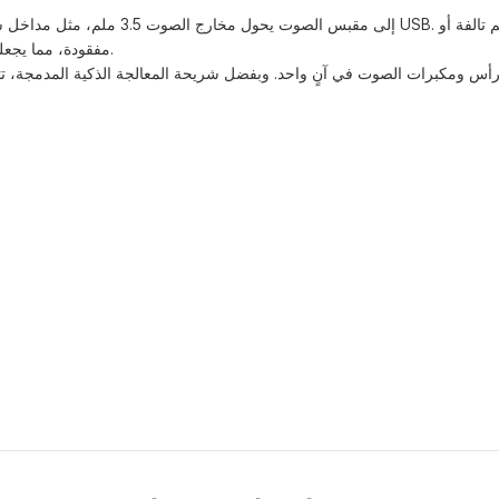
مفقودة، مما يجعله مثاليًا للمحادثات الصوتية والتسجيل والكاريوكي والموسيقى والأفلام وغيرها.
توصيل سماعات الرأس ومكبرات الصوت في آنٍ واحد. وبفضل شريحة المعالجة الذكية المد