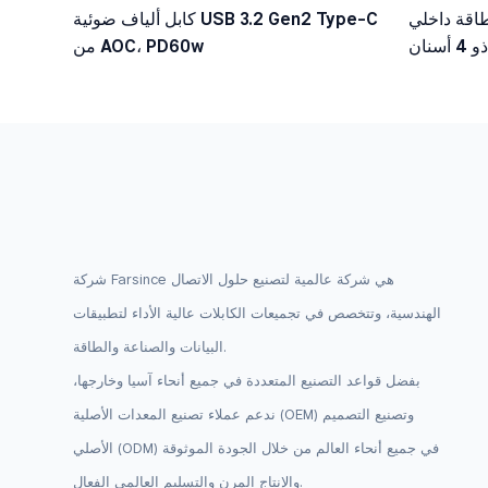
ي SATA ذو 15 سنًا ذكر إلى
كابل ألياف ضوئية USB 3.2 Gen2 Type-C
منفذي طاقة داخليين 5.25 بوصة ذو 4 أسنان
من AOC، PD60w
أنثى
شركة Farsince هي شركة عالمية لتصنيع حلول الاتصال
الهندسية، وتتخصص في تجميعات الكابلات عالية الأداء لتطبيقات
البيانات والصناعة والطاقة.
بفضل قواعد التصنيع المتعددة في جميع أنحاء آسيا وخارجها،
ندعم عملاء تصنيع المعدات الأصلية (OEM) وتصنيع التصميم
الأصلي (ODM) في جميع أنحاء العالم من خلال الجودة الموثوقة
والإنتاج المرن والتسليم العالمي الفعال.