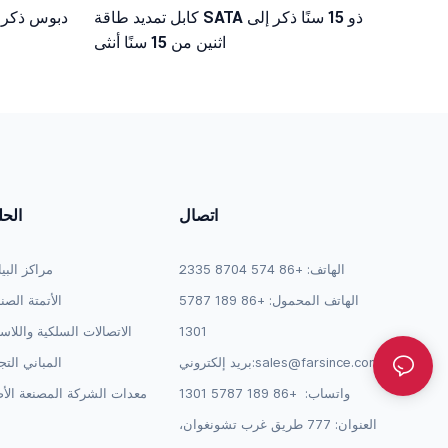
كابل تمديد طاقة SATA ذو 15 سنًا ذكر إلى
اثنين من 15 سنًا أنثى
اتصال
الح
الهاتف: +86 574 8704 2335
مراكز البي
الهاتف المحمول: +86 189 5787
الأتمتة الصن
1301
الاتصالات السلكية واللاس
sales@farsince.com
بريد إلكتروني:
المباني التج
واتساب:
+86 189 5787 1301
معدات الشركة المصنعة الأص
العنوان: 777 طريق غرب تشونغوان،