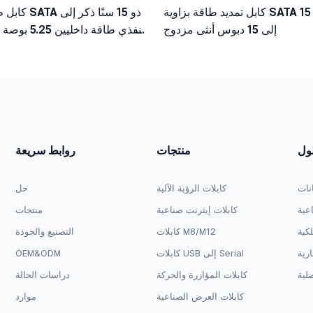
كابل تمديد طاقة بزاوية SATA 15 دبوس ذكر
كابل طاقة داخل
إلى 15 دبوس أنثى مزدوج
لول
منتجات
روابط سريعة
انات
كابلات الرؤية الآلية
حل
اعية
كابلات إيثرنت صناعية
منتجات
لكية
كابلات M8/M12
التصنيع والجودة
ارية
كابلات USB إلى Serial
OEM&ODM
لية
كابلات المؤازرة والحركة
دراسات الحالة
كابلات العرض الصناعية
موارد