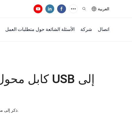
العربية
اتصال
شركة
الأسئلة الشائعة حول متطلبات العمل
كابل محول بط
محول USB ذكر إلى مقبس مزدوج 3.5 ملم للصوت والميكروفون.