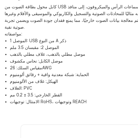
كابل محول بطاقة الصوت من USB إلى مقبس الصوت يحول مخارج الصوت 3.5 ملم، مثل مداخل سماعات الرأس والميكروفون، إلى منافذ USB. إنه مثالي لأجهزة الكمبيوتر ووحدات التحكم التي تحتوي على مقابس 3.5 ملم تالفة أو
مجة، تتم معالجة بيانات الصوت خارجيًا، مما يمنع فقدان جودة الصوت ويضمن تجربة
صوتية نقية.
مواصفاته:
الموصل 1: USB من النوع A ذكر
الموصل 2: ​​مقبسان 3.5 ملم
موصل مطلي بالذهب، غلاف مطلي بالذهب
موصل الكابل: نحاس مكشوف
مقياس السلك: 26AWG
الحماية: شبكة معدنية واقية + رقائق ألومنيوم
الهيكل: غلاف من الألومنيوم
الغلاف: PVC
القطر الخارجي: 3.5 ± 0.2 مم
الامتثال: توجيهات RoHS، وتوجيهات REACH