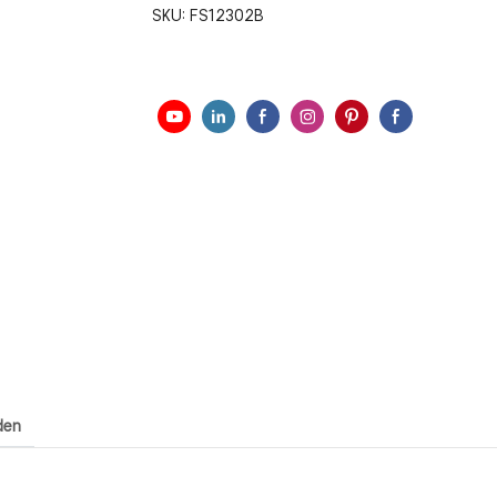
SKU:
FS12302B
den