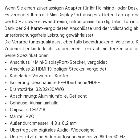
Wenn Sie einen zuverlässigen Adapter für Ihr Heimkino- oder Des
Es verbindet Ihren mit Mini DisplayPort ausgestatteten Laptop o
bei 60 Hz sowie einwandfreien, unkomprimierten digitalen Ton in 
Dank der 24-Karat-vergoldeten Anschlüsse und der vollständig abg
unterbrechungsfreie Leistung gewährleistet.
Die Verarbeitungsqualität ist ebenfalls beeindruckend: Verzinnt
Zudem ist er kinderleicht zu bedienen – einfach einstecken und lo
Seine Spezifikationen:
Anschluss 1: Mini-DisplayPort-Stecker, vergoldet
Anschluss 2: HDMI 19-poliger Stecker, vergoldet
Kabelader: Verzinntes Kupfer
Isolierung: Geschäumte PE-Oberfläche/HDPE
Drahtstärke: 32/32/30AWG
Abschirmung: Aluminiumfolie, Geflecht
Gehäuse: Aluminiumhülle
Chipsatz: CH7218
Mantel: PVC
Außendurchmesser: 4,8 ± 0,2 mm
Überträgt ein digitales Audio-/Videosignal
Unterstützt eine Videoauflösung von bis zu 8K bei 60 Hz.