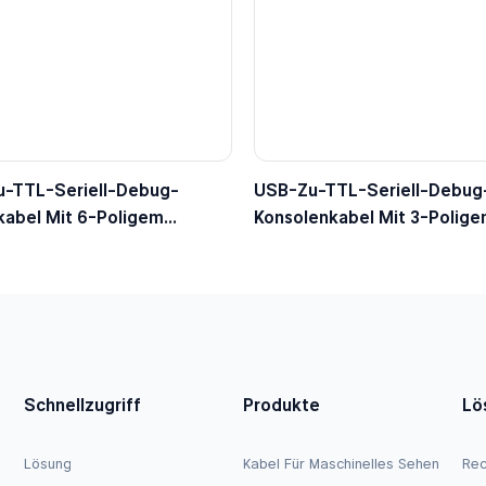
-TTL-Seriell-Debug-
USB-Zu-TTL-Seriell-Debug
kabel Mit 6-Poligem
Konsolenkabel Mit 3-Polig
tecker, 5-V-Logikpegel
Dupont-Stecker, 3,3-V-Log
Schnellzugriff
Produkte
Lö
Lösung
Kabel Für Maschinelles Sehen
Rec