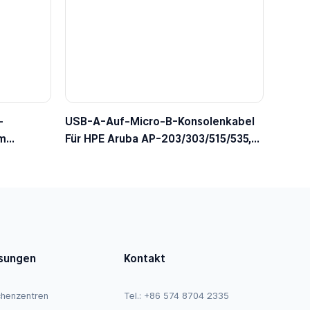
-
USB-A-Auf-Micro-B-Konsolenkabel
em
Für HPE Aruba AP-203/303/515/535,
ikpegel
JY728A / AP-CBL-SERU-Kompatibel
sungen
Kontakt
henzentren
Tel.: +86 574 8704 2335