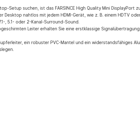
ktop-Setup suchen, ist das FARSINCE High Quality Mini DisplayPort 
der Desktop nahtlos mit jedem HDMI-Gerät, wie z. B. einem HDTV od
7.1-, 5.1- oder 2-Kanal-Surround-Sound.
eschirmten Leiter erhalten Sie eine erstklassige Signalübertragung 
e Kupferleiter, ein robuster PVC-Mantel und ein widerstandsfähiges
slegen.