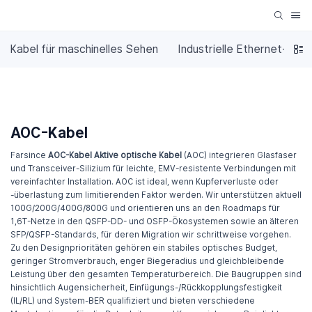
Kabel für maschinelles Sehen
Industrielle Ethernet-Kabe
AOC-Kabel
Farsince
AOC-Kabel
Aktive optische Kabel
(AOC) integrieren Glasfaser
und Transceiver-Silizium für leichte, EMV-resistente Verbindungen mit
vereinfachter Installation. AOC ist ideal, wenn Kupferverluste oder
-überlastung zum limitierenden Faktor werden. Wir unterstützen aktuell
100G/200G/400G/800G und orientieren uns an den Roadmaps für
1,6T-Netze in den QSFP-DD- und OSFP-Ökosystemen sowie an älteren
SFP/QSFP-Standards, für deren Migration wir schrittweise vorgehen.
Zu den Designprioritäten gehören ein stabiles optisches Budget,
geringer Stromverbrauch, enger Biegeradius und gleichbleibende
Leistung über den gesamten Temperaturbereich. Die Baugruppen sind
hinsichtlich Augensicherheit, Einfügungs-/Rückkopplungsfestigkeit
(IL/RL) und System-BER qualifiziert und bieten verschiedene