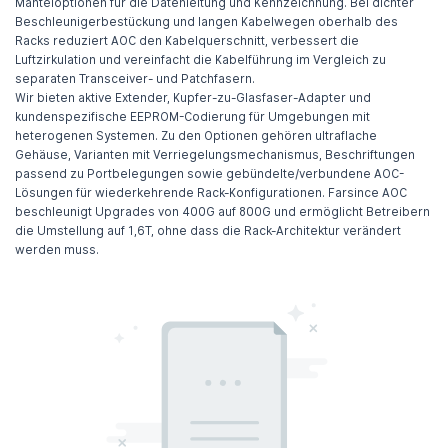
Manteloptionen für die Datenleitung und Kennzeichnung. Bei dichter
Beschleunigerbestückung und langen Kabelwegen oberhalb des
Racks reduziert AOC den Kabelquerschnitt, verbessert die
Luftzirkulation und vereinfacht die Kabelführung im Vergleich zu
separaten Transceiver- und Patchfasern.
Wir bieten aktive Extender, Kupfer-zu-Glasfaser-Adapter und
kundenspezifische EEPROM-Codierung für Umgebungen mit
heterogenen Systemen. Zu den Optionen gehören ultraflache
Gehäuse, Varianten mit Verriegelungsmechanismus, Beschriftungen
passend zu Portbelegungen sowie gebündelte/verbundene AOC-
Lösungen für wiederkehrende Rack-Konfigurationen. Farsince AOC
beschleunigt Upgrades von 400G auf 800G und ermöglicht Betreibern
die Umstellung auf 1,6T, ohne dass die Rack-Architektur verändert
werden muss.