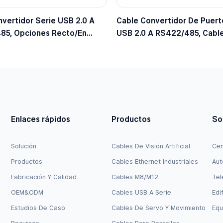
vertidor Serie USB 2.0 A
Cable Convertidor De Puert
85, Opciones Recto/en
USB 2.0 A RS422/485, Cabl
ecto.
Adaptador Para Chipset DB
Enlaces rápidos
Productos
So
Solución
Cables De Visión Artificial
Cen
Productos
Cables Ethernet Industriales
Aut
Fabricación Y Calidad
Cables M8/M12
Tel
OEM&ODM
Cables USB A Serie
Edi
Estudios De Caso
Cables De Servo Y Movimiento
Equ