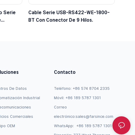
o Serie
Cable Serie USB-RS422-WE-1800-
e
BT Con Conector De 9 Hilos.
9 FTDI
luciones
Contacto
tros De Datos
Teléfono: +86 574 8704 2335
omatización Industrial
Móvil: +86 189 5787 1301
ecomunicaciones
Correo
ficios Comerciales
electrónico:
sales@farsince.com
ipo OEM
WhatsApp:
+86 189 5787 1301