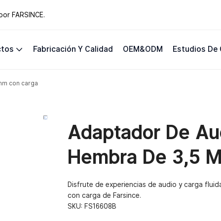
 por FARSINCE.
ctos
Fabricación Y Calidad
OEM&ODM
Estudios De
mm con carga
Adaptador De Au
Hembra De 3,5 
Disfrute de experiencias de audio y carga flu
con carga de Farsince.
SKU:
FS16608B