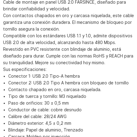
Cable de montaje en panel USB 2.0 FARSINCE, diseñado para
brindar confiabilidad y velocidad.
Con contactos chapados en oro y carcasa niquelada, este cable
garantiza una conexión duradera. El mecanismo de bloqueo por
tornillo asegura la conexión.
Compatible con los estándares USB 1.1 y 1.0, admite dispositivos
USB 2.0 de alta velocidad, alcanzando hasta 480 Mbps.
Revestido en PVC resistente con blindaje de aluminio, está
diseñado para durar. Cumple con las normas RoHS y REACH para
su tranquilidad. Mejore su conectividad hoy mismo.
Sus especificaciones:
Conector 1: USB 2.0 Tipo-A hembra
Conector 2: USB 2.0 Tipo A hembra con bloqueo de tornillo
Contacto chapado en oro, carcasa niquelada.
Tipo de tuerca y tornillo: M3 niquelado
Paso de orificios: 30 ± 0,5 mm
Conductor de cable: cobre desnudo
Calibre del cable: 28/24 AWG
Diámetro exterior: 4,5 ± 0,2 mm
Blindaje: Papel de aluminio, Trenzado
Carcasa: Moldeo por inyección