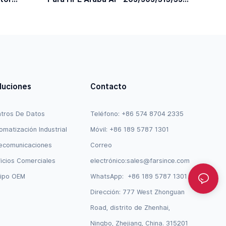
gico De
JY728A / AP-CBL-SERU Compatible
luciones
Contacto
tros De Datos
Teléfono: +86 574 8704 2335
omatización Industrial
Móvil: +86 189 5787 1301
ecomunicaciones
Correo
ficios Comerciales
electrónico:
sales@farsince.com
ipo OEM
WhatsApp:
+86 189 5787 1301
Dirección: 777 West Zhonguan
Road, distrito de Zhenhai,
Ningbo, Zhejiang, China. 315201