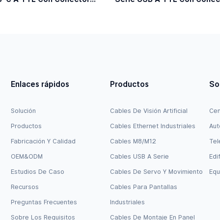
 6 Pines, Nivel Lógico De 5
Dupont De 3 Pines, Nivel Ló
3,3 V.
Enlaces rápidos
Productos
So
Solución
Cables De Visión Artificial
Cen
Productos
Cables Ethernet Industriales
Aut
Fabricación Y Calidad
Cables M8/M12
Tel
OEM&ODM
Cables USB A Serie
Edi
Estudios De Caso
Cables De Servo Y Movimiento
Equ
Recursos
Cables Para Pantallas
Preguntas Frecuentes
Industriales
Sobre Los Requisitos
Cables De Montaje En Panel