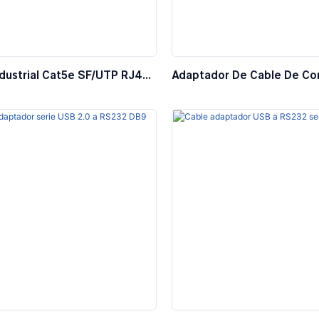
ndustrial Cat5e SF/UTP RJ45
Adaptador De Cable De Co
e Código D De 4 Pines De
Serie USB A RJ11 4P4C RS
xibilidad