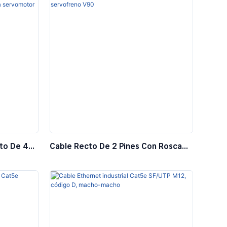
to De 4
Cable Recto De 2 Pines Con Rosca
 Extremo
M20 Para Servofreno V90
V90