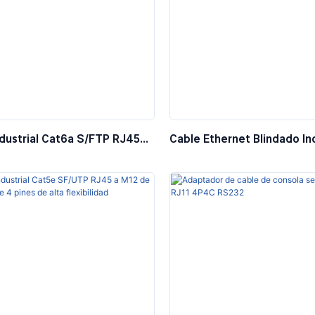
ndustrial Cat6a S/FTP RJ45–
Cable Ethernet Blindado Ind
10 Gbps De Alta Flexibilidad
Cat5e SF/UTP RJ45–RJ45