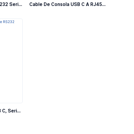
232 Serie
Cable De Consola USB C A RJ45
8P8C
 C, Serie