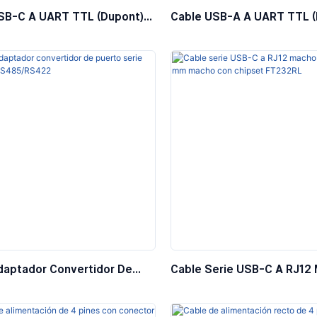
SB-C A UART TTL (Dupont)
Cable USB-A A UART TTL (
P / 6P
— 3P / 4P / 6P
daptador Convertidor De
Cable Serie USB-C A RJ12
Serie USB-C A RS485/RS422
RS232+3,5 Mm Macho Con 
FT232RL