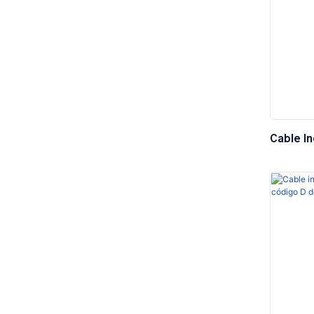
Cable I
RJ45 De 