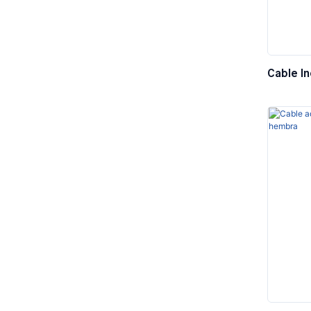
Cable I
A M12 D
Alta Fle