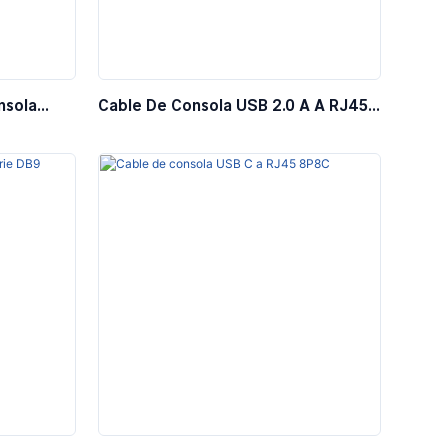
nsola
Cable De Consola USB 2.0 A A RJ45
232
8P8C