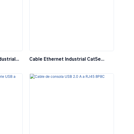
ustrial
Cable Ethernet Industrial Cat5e
SF/UTP M12, Código D, Macho-
Macho