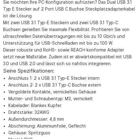
Sie möchten Ihre PC-Konfiguration aufrüsten? Das Dual USB 3.1
Typ E Stecker auf 2 Port USB C Buchse Steckplatzadapterkabel
ist die Lösung.
Mit zwei USB 3.1 Typ-E Steckern und zwei USB 3.1 Typ-C
Buchsen genießen Sie maximale Flexibilität. Profitieren Sie von
ultraschnellen Datenübertragungen mit bis zu 10 Gbit/s und
Unterstützung für USB-Schnellladen mit bis zu 100 W.
Dieser robuste und RoHS- sowie REACH-konforme Adapter
setzt neue Maßstäbe. Zudem ist er abwärtskompatibel mit USB
3.0 und USB 2.0 und lässt sich so nahtlos integrieren.
Seine Spezifikationen:
Anschluss 1: 2 x USB 3.1 Typ-E Stecker intern
Anschluss 2: 2 x USB 3.1 Typ-C Buchse extern
Vergoldete Kontakte, vernickeltes Gehäuse
Mutter- und Schraubentyp: M3, vernickelt
Kabelader: Blankes Kupfer
Drahtstärke: 32AWG
Außendurchmesser: 4,6 mm
Abschirmung: Aluminiumfolie, Geflecht
Gehäuse: Spritzguss