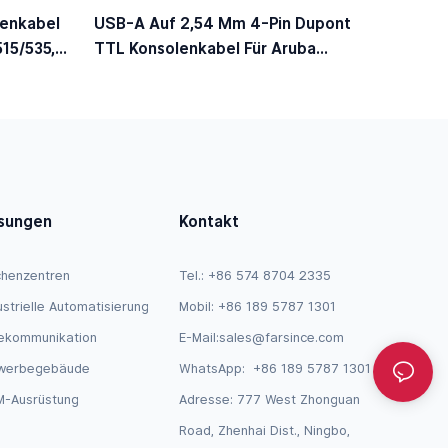
enkabel
USB-A Auf 2,54 Mm 4-Pin Dupont
15/535,
TTL Konsolenkabel Für Aruba
mpatibel
Wireless Access Points, Kompatibel
Mit JW071A AP-CBL-SER
sungen
Kontakt
henzentren
Tel.: +86 574 8704 2335
ustrielle Automatisierung
Mobil: +86 189 5787 1301
ekommunikation
E-Mail:
sales@farsince.com
werbegebäude
WhatsApp:
+86 189 5787 1301
-Ausrüstung
Adresse: 777 West Zhonguan
Road, Zhenhai Dist., Ningbo,