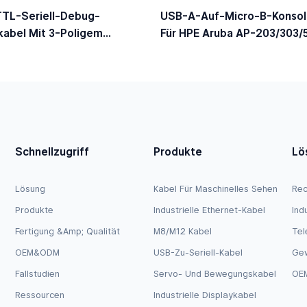
TL-Seriell-Debug-
USB-A-Auf-Micro-B-Konsol
kabel Mit 3-Poligem
Für HPE Aruba AP-203/303/5
tecker, 3,3-V-Logikpegel
JY728A / AP-CBL-SERU-Ko
Schnellzugriff
Produkte
Lö
Lösung
Kabel Für Maschinelles Sehen
Rec
Produkte
Industrielle Ethernet-Kabel
Ind
Fertigung &amp; Qualität
M8/M12 Kabel
Tel
OEM&ODM
USB-Zu-Seriell-Kabel
Ge
Fallstudien
Servo- Und Bewegungskabel
OEM
Ressourcen
Industrielle Displaykabel