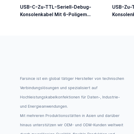
USB-C-Zu-TTL-Seriell-Debug-
USB-Zu-T
Konsolenkabel Mit 6-Poligem
Konsolen
Dupont-Stecker, 5-V-Logikpegel
Dupont-S
Farsince ist ein global tätiger Hersteller von technischen
Verbindungslösungen und spezialisiert auf
Hochleistungskabelkonfektionen für Daten-, Industrie-
und Energieanwendungen.
Mit mehreren Produktionsstätten in Asien und darüber
hinaus unterstützen wir OEM- und ODM-Kunden weltweit