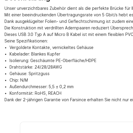
Unser unverzichtbares Zubehör dient als die perfekte Brücke für
Mit einer beeindruckenden Übertragungsrate von 5 Gbit/s hebt es 
Dank ausgeklügelter Folien- und Geflechtschirmung ist zudem ein
Die Konstruktion mit verdrillten Adernpaaren reduziert Übersprech
Dieses USB 3.0 Typ A auf Micro B Kabel ist mit einem flexiblen 
Seine Spezifikationen:
Vergoldete Kontakte, vernickeltes Gehäuse
Kabelader: Blankes Kupfer
Isolierung: Geschäumte PE-Oberfläche/HDPE
Drahtstärke: 24/28/28AWG
Gehäuse: Spritzguss
Chip: N/M
Außendurchmesser: 5,5 ± 0,2 mm
Konformität: RoHS, REACH
Dank der 2-jährigen Garantie von Farsince erhalten Sie nicht nur 