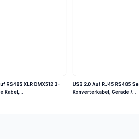
Auf RS485 XLR DMX512 3-
USB 2.0 Auf RJ45 RS485 Ser
e Kabel,
Konverterkabel, Gerade /
leuchtungs-Steuerkabel
Abgewinkelt