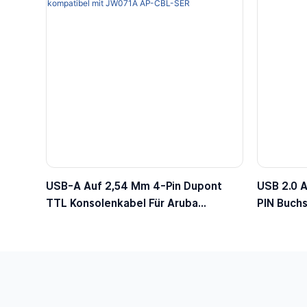
USB-A Auf 2,54 Mm 4-Pin Dupont
USB 2.0 
TTL Konsolenkabel Für Aruba
PIN Buchs
Wireless Access Points, Kompatibel
Bühnenbe
Mit JW071A AP-CBL-SER