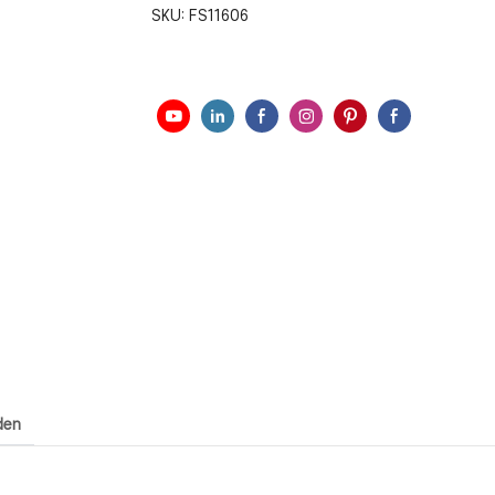
SKU:
FS11606
den