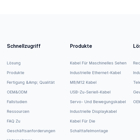
Schnellzugriff
Produkte
Lö
Lösung
Kabel Für Maschinelles Sehen
Rec
Produkte
Industrielle Ethernet-Kabel
Ind
Fertigung &amp; Qualität
M8/M12 Kabel
Tel
OEM&ODM
USB-Zu-Seriell-Kabel
Ge
Fallstudien
Servo- Und Bewegungskabel
OEM
Ressourcen
Industrielle Displaykabel
FAQ Zu
Kabel Für Die
Geschäftsanforderungen
Schalttafelmontage