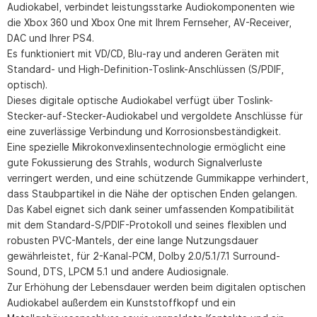
Audiokabel, verbindet leistungsstarke Audiokomponenten wie
die Xbox 360 und Xbox One mit Ihrem Fernseher, AV-Receiver,
DAC und Ihrer PS4.
Es funktioniert mit VD/CD, Blu-ray und anderen Geräten mit
Standard- und High-Definition-Toslink-Anschlüssen (S/PDIF,
optisch).
Dieses digitale optische Audiokabel verfügt über Toslink-
Stecker-auf-Stecker-Audiokabel und vergoldete Anschlüsse für
eine zuverlässige Verbindung und Korrosionsbeständigkeit.
Eine spezielle Mikrokonvexlinsentechnologie ermöglicht eine
gute Fokussierung des Strahls, wodurch Signalverluste
verringert werden, und eine schützende Gummikappe verhindert,
dass Staubpartikel in die Nähe der optischen Enden gelangen.
Das Kabel eignet sich dank seiner umfassenden Kompatibilität
mit dem Standard-S/PDIF-Protokoll und seines flexiblen und
robusten PVC-Mantels, der eine lange Nutzungsdauer
gewährleistet, für 2-Kanal-PCM, Dolby 2.0/5.1/7.1 Surround-
Sound, DTS, LPCM 5.1 und andere Audiosignale.
Zur Erhöhung der Lebensdauer werden beim digitalen optischen
Audiokabel außerdem ein Kunststoffkopf und ein