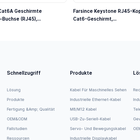
 Cat6A Geschirmte
Farsince Keystone RJ45-Kop
-Buchse (RJ45),
Cat6-Geschirmt,
lose Terminierung, 10G/500
Durchgangsverbinder (Buch
send Für Standard-
Buchse), Einrastmechanismu
n/Patchpanels
Wanddosen/Patchpanels
Schnellzugriff
Produkte
Lö
Lösung
Kabel Für Maschinelles Sehen
Rec
Produkte
Industrielle Ethernet-Kabel
Ind
Fertigung &amp; Qualität
M8/M12 Kabel
Tel
OEM&ODM
USB-Zu-Seriell-Kabel
Ge
Fallstudien
Servo- Und Bewegungskabel
OEM
Ressourcen
Industrielle Displaykabel