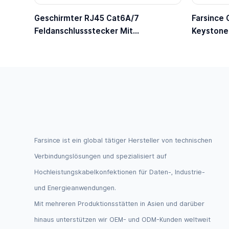
Geschirmter RJ45 Cat6A/7
Farsince
Feldanschlussstecker Mit
Keystone
Kunststofftülle
Werkzeug
MHz, Pas
Wanddose
Farsince ist ein global tätiger Hersteller von technischen
Verbindungslösungen und spezialisiert auf
Hochleistungskabelkonfektionen für Daten-, Industrie-
und Energieanwendungen.
Mit mehreren Produktionsstätten in Asien und darüber
hinaus unterstützen wir OEM- und ODM-Kunden weltweit