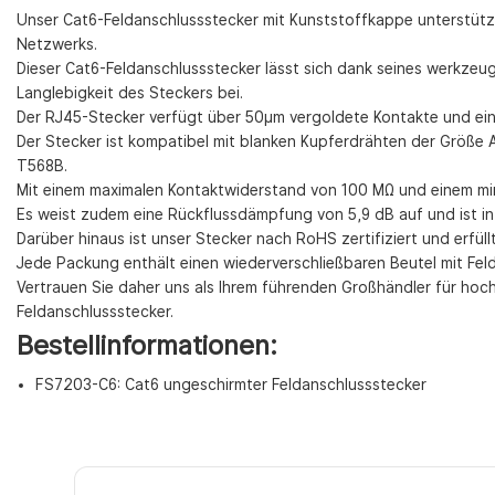
Unser Cat6-Feldanschlussstecker mit Kunststoffkappe unterstütz
Netzwerks.
Dieser Cat6-Feldanschlussstecker lässt sich dank seines werkzeu
Langlebigkeit des Steckers bei.
Der RJ45-Stecker verfügt über 50µm vergoldete Kontakte und ei
Der Stecker ist kompatibel mit blanken Kupferdrähten der Größ
T568B.
Mit einem maximalen Kontaktwiderstand von 100 MΩ und einem min
Es weist zudem eine Rückflussdämpfung von 5,9 dB auf und ist in
Darüber hinaus ist unser Stecker nach RoHS zertifiziert und erfü
Jede Packung enthält einen wiederverschließbaren Beutel mit Feld
Vertrauen Sie daher uns als Ihrem führenden Großhändler für hoc
Feldanschlussstecker.
Bestellinformationen:
FS7203-C6: Cat6 ungeschirmter Feldanschlussstecker