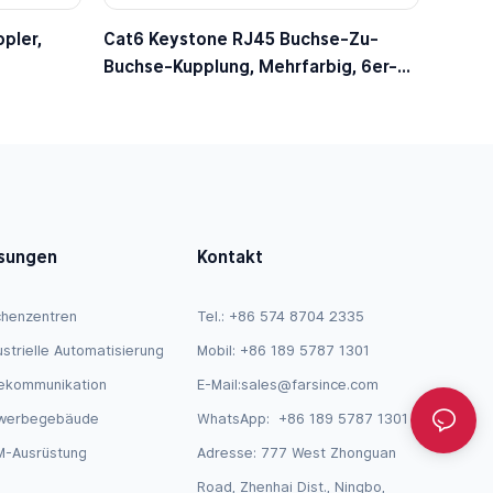
pler,
Cat6 Keystone RJ45 Buchse-Zu-
Buchse-Kupplung, Mehrfarbig, 6er-
se Auf
Pack (WP-C02MC-6)
s Für
sungen
Kontakt
henzentren
Tel.: +86 574 8704 2335
ustrielle Automatisierung
Mobil: +86 189 5787 1301
ekommunikation
E-Mail:
sales@farsince.com
werbegebäude
WhatsApp:
+86 189 5787 1301
-Ausrüstung
Adresse: 777 West Zhonguan
Road, Zhenhai Dist., Ningbo,