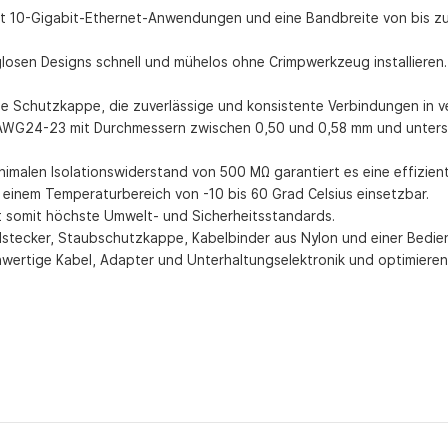
t 10-Gigabit-Ethernet-Anwendungen und eine Bandbreite von bis zu 
glosen Designs schnell und mühelos ohne Crimpwerkzeug installieren
ne Schutzkappe, die zuverlässige und konsistente Verbindungen in
e AWG24-23 mit Durchmessern zwischen 0,50 und 0,58 mm und unters
imalen Isolationswiderstand von 500 MΩ garantiert es eine effizie
 einem Temperaturbereich von -10 bis 60 Grad Celsius einsetzbar.
llt somit höchste Umwelt- und Sicherheitsstandards.
stecker, Staubschutzkappe, Kabelbinder aus Nylon und einer Bedienu
hwertige Kabel, Adapter und Unterhaltungselektronik und optimiere