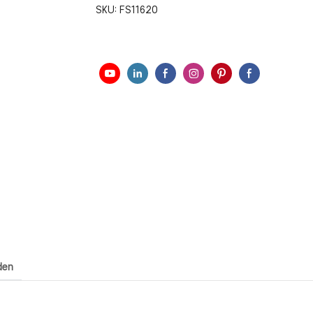
SKU:
FS11620
den