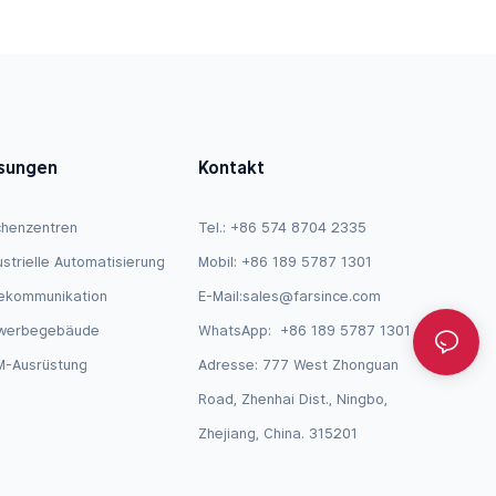
ikpegel
JY728A / AP-CBL-SERU-Kompatibel
sungen
Kontakt
henzentren
Tel.: +86 574 8704 2335
ustrielle Automatisierung
Mobil: +86 189 5787 1301
ekommunikation
E-Mail:
sales@farsince.com
werbegebäude
WhatsApp:
+86 189 5787 1301
-Ausrüstung
Adresse: 777 West Zhonguan
Road, Zhenhai Dist., Ningbo,
Zhejiang, China. 315201