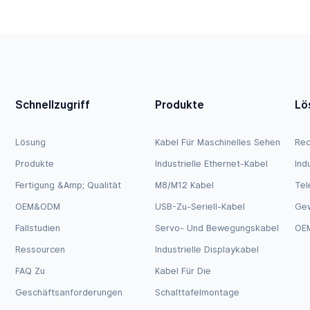
tecker, 5-V-Logikpegel
Dupont-Stecker, 3,3-V-Log
Schnellzugriff
Produkte
Lö
Lösung
Kabel Für Maschinelles Sehen
Rec
Produkte
Industrielle Ethernet-Kabel
Ind
Fertigung &amp; Qualität
M8/M12 Kabel
Tel
OEM&ODM
USB-Zu-Seriell-Kabel
Ge
Fallstudien
Servo- Und Bewegungskabel
OEM
Ressourcen
Industrielle Displaykabel
FAQ Zu
Kabel Für Die
Geschäftsanforderungen
Schalttafelmontage