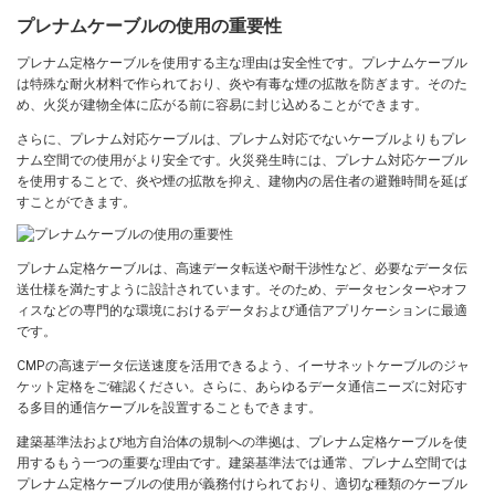
プレナムケーブルの使用の重要性
プレナム定格ケーブルを使用する主な理由は安全性です。プレナムケーブル
は特殊な耐火材料で作られており、炎や有毒な煙の拡散を防ぎます。そのた
め、火災が建物全体に広がる前に容易に封じ込めることができます。
さらに、プレナム対応ケーブルは、プレナム対応でないケーブルよりもプレ
ナム空間での使用がより安全です。火災発生時には、プレナム対応ケーブル
を使用することで、炎や煙の拡散を抑え、建物内の居住者の避難時間を延ば
すことができます。
プレナム定格ケーブルは、高速データ転送や耐干渉性など、必要なデータ伝
送仕様を満たすように設計されています。そのため、データセンターやオフ
ィスなどの専門的な環境におけるデータおよび通信アプリケーションに最適
です。
CMPの高速データ伝送速度を活用できるよう、イーサネットケーブルのジャ
ケット定格をご確認ください。さらに、あらゆるデータ通信ニーズに対応す
る多目的通信ケーブルを設置することもできます。
建築基準法および地方自治体の規制への準拠は、プレナム定格ケーブルを使
用するもう一つの重要な理由です。建築基準法では通常、プレナム空間では
プレナム定格ケーブルの使用が義務付けられており、適切な種類のケーブル