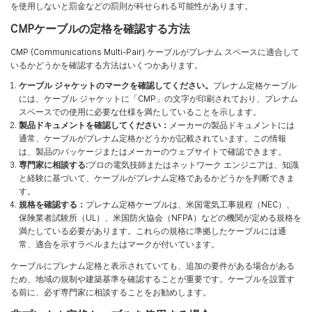
を使用しないと罰金などの罰則が科せられる可能性があります。
CMPケーブルの定格を確認する方法
CMP (Communications Multi-Pair) ケーブルがプレナム スペースに適合して
いるかどうかを確認する方法はいくつかあります。
ケーブル ジャケットのマークを確認してください。
プレナム定格ケーブル
には、ケーブル ジャケットに「CMP」の文字が印刷されており、プレナム
スペースでの使用に必要な仕様を満たしていることを示します。
製品ドキュメントを確認してください：
メーカーの製品ドキュメントには
通常、ケーブルがプレナム定格かどうかが記載されています。この情報
は、製品のパッケージまたはメーカーのウェブサイトで確認できます。
専門家に相談する:
プロの電気技師またはネットワーク エンジニアは、知識
と経験に基づいて、ケーブルがプレナム定格であるかどうかを判断できま
す。
規格を確認する：
プレナム定格ケーブルは、米国電気工事規程（NEC）、
保険業者試験所（UL）、米国防火協会（NFPA）などの機関が定める規格を
満たしている必要があります。これらの規格に準拠したケーブルには通
常、適合を示すラベルまたはマークが付いています。
ケーブルにプレナム定格と表示されていても、追加の要件がある場合がある
ため、地域の規制や建築基準を確認することが重要です。ケーブルを設置す
る前に、必ず専門家に相談することをお勧めします。