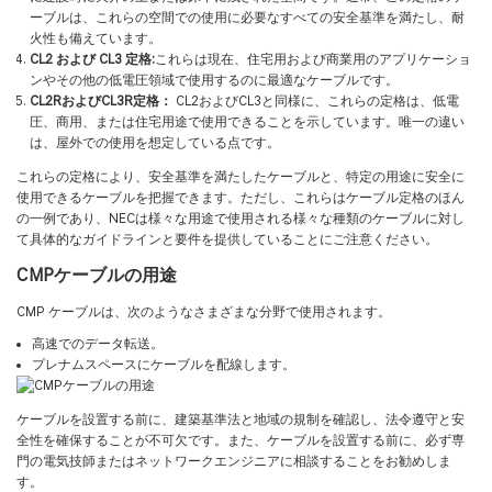
ーブルは、これらの空間での使用に必要なすべての安全基準を満たし、耐
火性も備えています。
CL2 および CL3 定格:
これらは現在、住宅用および商業用のアプリケーショ
ンやその他の低電圧領域で使用するのに最適なケーブルです。
CL2RおよびCL3R定格：
CL2およびCL3と同様に、これらの定格は、低電
圧、商用、または住宅用途で使用できることを示しています。唯一の違い
は、屋外での使用を想定している点です。
これらの定格により、安全基準を満たしたケーブルと、特定の用途に安全に
使用できるケーブルを把握できます。ただし、これらはケーブル定格のほん
の一例であり、NECは様々な用途で使用される様々な種類のケーブルに対し
て具体的なガイドラインと要件を提供していることにご注意ください。
CMPケーブルの用途
CMP ケーブルは、次のようなさまざまな分野で使用されます。
高速でのデータ転送。
プレナムスペースにケーブルを配線します。
ケーブルを設置する前に、建築基準法と地域の規制を確認し、法令遵守と安
全性を確保することが不可欠です。また、ケーブルを設置する前に、必ず専
門の電気技師またはネットワークエンジニアに相談することをお勧めしま
す。