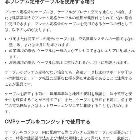
非プレナム定格ケーブルを使用する場合
プレナム定格外のケーブルは、ケーブルがプレナム空間を通らない場合、ま
たは建築基準法でプレナム定格ケーブルの使用が義務付けられていない場合
に使用できます。プレナム定格外のケーブルを使用できるケースの例として
は、以下のものがあります。
住宅または商業ビルの場合: ケーブルは、空気循環システムの一部ではない
壁、床、または天井に配線されます。
産業環境の場合: ケーブルは一般の人がアクセスできないエリアに配線され
ます。
屋外環境の場合: ケーブルは地上に敷設されるか、地下に埋設されます。
ケーブルがプレナム定格でない場合でも、高速データ転送のサポートや干渉
への耐性など、データ転送に必要な仕様を満たす必要があることに注意する
ことが重要です。
ケーブルを設置する前に、建築基準法と地域の規制を確認し、法令遵守と安
全性を確保することが不可欠です。また、ケーブルを設置する前に、必ず専
門の電気技師またはネットワークエンジニアに相談することをお勧めしま
す。
CMPケーブルをコンジットで使用する
ケーブルをコンジット内に配線する際にプレナム定格ケーブルが必要かどう
かは、特定の建築基準法および地域の規制によって異なります。一般的に、