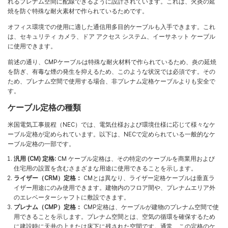
れるプレナム空間に配線できるように設計されています。これは、火炎の延
焼を防ぐ特殊な耐火素材で作られているためです。
オフィス環境での使用に適した通信用多目的ケーブルも入手できます。これ
は、セキュリティ カメラ、ドア アクセス システム、イーサネット ケーブル
に使用できます。
前述の通り、CMPケーブルは特殊な耐火材料で作られているため、炎の延焼
を防ぎ、有毒な煙の発生を抑えるため、このような状況では必須です。その
ため、プレナム空間で使用する場合、非プレナム定格ケーブルよりも安全で
す。
ケーブル定格の種類
米国電気工事規程（NEC）では、電気仕様および環境仕様に応じて様々なケ
ーブル定格が定められています。以下は、NECで定められている一般的なケ
ーブル定格の一部です。
汎用 (CM) 定格:
CM ケーブル定格は、その特定のケーブルを商業用および
住宅用の設置を含むさまざまな用途に使用できることを示します。
ライザー（CRM）定格：
CMとは異なり、ライザー定格ケーブルは垂直ラ
イザー用途にのみ使用できます。建物内のフロア間や、プレナムエリア外
のエレベーターシャフトに敷設できます。
プレナム（CMP）定格：
CMP定格は、ケーブルが建物のプレナム空間で使
用できることを示します。プレナム空間とは、空気の循環を確保するため
に建設時に天井の上または床下に残された空間です。通常、この定格のケ