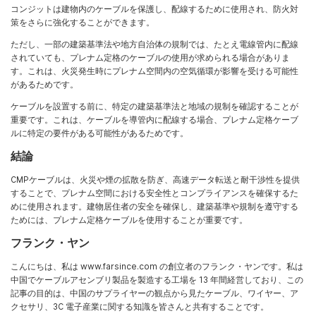
コンジットは建物内のケーブルを保護し、配線するために使用され、防火対
策をさらに強化することができます。
ただし、一部の建築基準法や地方自治体の規制では、たとえ電線管内に配線
されていても、プレナム定格のケーブルの使用が求められる場合がありま
す。これは、火災発生時にプレナム空間内の空気循環が影響を受ける可能性
があるためです。
ケーブルを設置する前に、特定の建築基準法と地域の規制を確認することが
重要です。これは、ケーブルを導管内に配線する場合、プレナム定格ケーブ
ルに特定の要件がある可能性があるためです。
結論
CMPケーブルは、火災や煙の拡散を防ぎ、高速データ転送と耐干渉性を提供
することで、プレナム空間における安全性とコンプライアンスを確保するた
めに使用されます。建物居住者の安全を確保し、建築基準や規制を遵守する
ためには、プレナム定格ケーブルを使用することが重要です。
フランク・ヤン
こんにちは、私は www.farsince.com の創立者のフランク・ヤンです。私は
中国でケーブルアセンブリ製品を製造する工場を 13 年間経営しており、この
記事の目的は、中国のサプライヤーの観点から見たケーブル、ワイヤー、ア
クセサリ、3C 電子産業に関する知識を皆さんと共有することです。