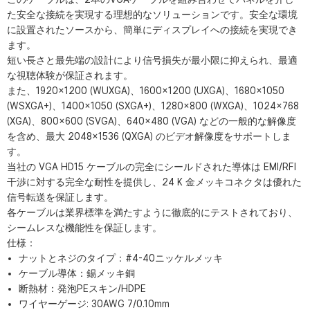
た安全な接続を実現する理想的なソリューションです。安全な環境
に設置されたソースから、簡単にディスプレイへの接続を実現でき
ます。
短い長さと最先端の設計により信号損失が最小限に抑えられ、最適
な視聴体験が保証されます。
また、1920×1200 (WUXGA)、1600×1200 (UXGA)、1680×1050
(WSXGA+)、1400×1050 (SXGA+)、1280×800 (WXGA)、1024×768
(XGA)、800×600 (SVGA)、640×480 (VGA) などの一般的な解像度
を含め、最大 2048×1536 (QXGA) のビデオ解像度をサポートしま
す。
当社の VGA HD15 ケーブルの完全にシールドされた導体は EMI/RFI
干渉に対する完全な耐性を提供し、24 K 金メッキコネクタは優れた
信号転送を保証します。
各ケーブルは業界標準を満たすように徹底的にテストされており、
シームレスな機能性を保証します。
仕様：
ナットとネジのタイプ：#4-40ニッケルメッキ
ケーブル導体：錫メッキ銅
断熱材：発泡PEスキン/HDPE
ワイヤーゲージ: 30AWG 7/0.10mm