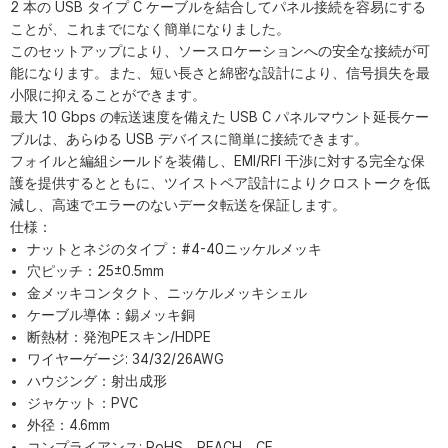
2 本の USB タイプ C ケーブルを結合してパネル接続を容易にする
ことが、これまでになく簡単になりました。
このセットアップにより、ソースロケーションへの安全な接続が可
能になります。また、短い長さと綿密な設計により、信号損失を最
小限に抑えることができます。
最大 10 Gbps の転送速度を備えた USB C パネルマウント延長ケー
ブルは、あらゆる USB デバイスに簡単に接続できます。
フォイルと編組シールドを装備し、EMI/RFI 干渉に対する完全な保
護を提供するとともに、ツイストペア設計によりクロストークを低
減し、高速でエラーのないデータ転送を保証します。
仕様：
ナットとネジのタイプ：#4-40ニッケルメッキ
穴ピッチ：25±0.5mm
金メッキコンタクト、ニッケルメッキシェル
ケーブル導体：錫メッキ銅
断熱材：発泡PEスキン/HDPE
ワイヤーゲージ: 34/32/26AWG
ハウジング：射出成形
ジャケット：PVC
外径：4.6mm
コンプライアンス: RoHS、REACH、CE