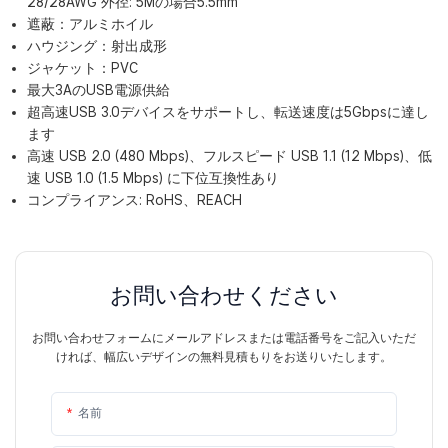
28/28AWG 外径: 5Mの場合5.5mm
遮蔽：アルミホイル
ハウジング：射出成形
ジャケット：PVC
最大3AのUSB電源供給
超高速USB 3.0デバイスをサポートし、転送速度は5Gbpsに達し
ます
高速 USB 2.0 (480 Mbps)、フルスピード USB 1.1 (12 Mbps)、低
速 USB 1.0 (1.5 Mbps) に下位互換性あり
コンプライアンス: RoHS、REACH
お問い合わせください
お問い合わせフォームにメールアドレスまたは電話番号をご記入いただ
ければ、幅広いデザインの無料見積もりをお送りいたします。
名前