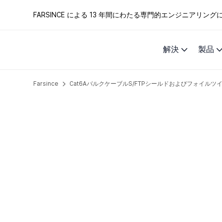
FARSINCE による 13 年間にわたる専門的エンジニアリ
解決
製品
Farsince
Cat6AバルクケーブルS/FTPシールドおよびフォイル