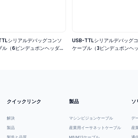
 - TTLシリアルデバッグコンソ
USB-TTLシリアルデバッグ
ブル（6ピンデュポンヘッダ
ケーブル（3ピンデュポンヘ
ロジックレベル）
3.3Vロジックレベル）
クイックリンク
製品
ソ
解決
マシンビジョンケーブル
デ
製品
産業用イーサネットケーブル
産
製造と品質
M8/M12ケーブル
通