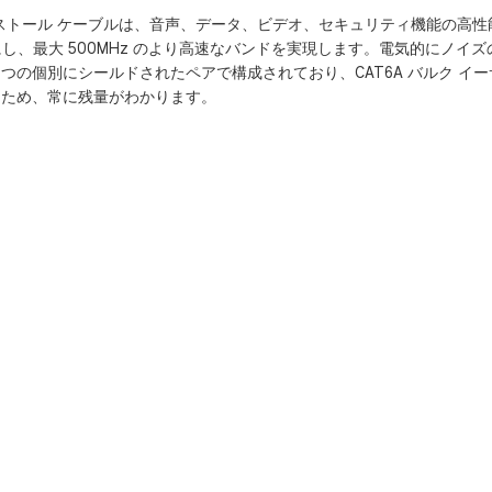
ネット インストール ケーブルは、音声、データ、ビデオ、セキュリティ機能の
能にし、最大 500MHz のより高速なバンドを実現します。電気的にノイズ
 つの個別にシールドされたペアで構成されており、CAT6A バルク イー
るため、常に残量がわかります。