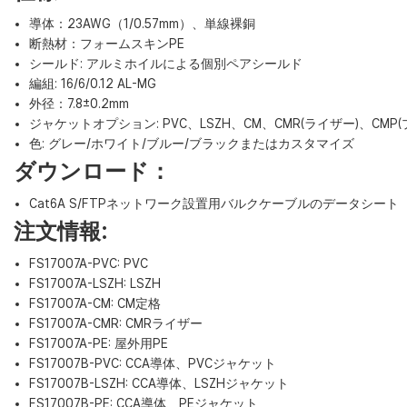
導体：23AWG（1/0.57mm）、単線裸銅
断熱材：フォームスキンPE
シールド: アルミホイルによる個別ペアシールド
編組: 16/6/0.12 AL-MG
外径：7.8±0.2mm
ジャケットオプション: PVC、LSZH、CM、CMR(ライザー)、CMP(
色: グレー/ホワイト/ブルー/ブラックまたはカスタマイズ
ダウンロード：
Cat6A S/FTPネットワーク設置用バルクケーブルのデータシート
注文情報:
FS17007A-PVC: PVC
FS17007A-LSZH: LSZH
FS17007A-CM: CM定格
FS17007A-CMR: CMRライザー
FS17007A-PE: 屋外用PE
FS17007B-PVC: CCA導体、PVCジャケット
FS17007B-LSZH: CCA導体、LSZHジャケット
FS17007B-PE: CCA導体、PEジャケット