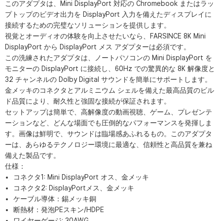
このアダプタは、Mini DisplayPort 対応の Chromebook またはラッ
プトップのビデオ出力を DisplayPort 入力を備えたディスプレイに
接続するための完璧なソリューションを提供します。
視覚とオーディオの体験を向上させたいなら、FARSINCE 8K Mini
DisplayPort から DisplayPort メス アダプターは必須です。
この洗練されたアダプタは、ノートパソコンの Mini DisplayPort を
モニターの DisplayPort に接続し、60Hz での驚異的な 8K 解像度と
32 チャンネルの Dolby Digital サウンドを簡単にサポートします。
金メッキのコネクタとアルミニウム シェルを備えた最高品質のビル
ド品質により、耐久性と強固な接続が保証されます。
セットアップは簡単で、高解像度の動画視聴、ゲーム、プレゼンテ
ーションなど、どんな場面でも圧倒的なパフォーマンスを発揮しま
す。画像は鮮明で、サウンドは臨場感あふれるもの。このアダプタ
ーは、あらゆるテクノロジー環境に最適な、信頼性と高品質を兼ね
備えた製品です。
仕様：
コネクタ1: Mini DisplayPort オス、金メッキ
コネクタ2: DisplayPortメス、金メッキ
ケーブル導体：錫メッキ銅
断熱材：発泡PEスキン/HDPE
ワイヤーゲージ: 30AWG