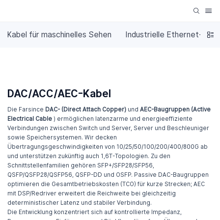
Kabel für maschinelles Sehen
Industrielle Ethernet-Kabe
DAC/ACC/AEC-Kabel
Die Farsince
DAC- (Direct Attach Copper)
und
AEC-Baugruppen (Active
Electrical Cable
) ermöglichen latenzarme und energieeffiziente
Verbindungen zwischen Switch und Server, Server und Beschleuniger
sowie Speichersystemen. Wir decken
Übertragungsgeschwindigkeiten von 10/25/50/100/200/400/800G ab
und unterstützen zukünftig auch 1,6T-Topologien. Zu den
Schnittstellenfamilien gehören SFP+/SFP28/SFP56,
QSFP/QSFP28/QSFP56, QSFP-DD und OSFP. Passive DAC-Baugruppen
optimieren die Gesamtbetriebskosten (TCO) für kurze Strecken; AEC
mit DSP/Redriver erweitert die Reichweite bei gleichzeitig
deterministischer Latenz und stabiler Verbindung.
Die Entwicklung konzentriert sich auf kontrollierte Impedanz,