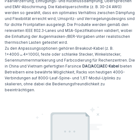
Paarverzerrung, Einfügungs- und Rückflussdämpfung, Übersprechen
und EMV-Abschirmung. Die Kabelquerschnitte (z. B. 30–24 AWG)
werden so gewählt, dass ein optimales Verhältnis zwischen Dämpfung
und Flexibilität erreicht wird; Umspritz- und Verriegelungsdesigns sind
für dichte Frontplatten ausgelegt. Die Produkte werden gemäß den
relevanten IEEE 802.3-Lanes und MSA-Spezifikationen validiert, wobei
die Einhaltung der Augenmasken-/BER-Vorgaben unter realistischen
thermischen Lasten getestet wird.
Zu den Anpassungsoptionen gehören Breakout-Kabel (z. B.
1×400G↔4×100G), feste oder schlanke Stecker, Winkelstecker,
Seriennummernmarkierung und Farbcodierung für Rechenzentren. Die
in China und Vietnam gefertigten Farsince
DAC/ACC/AEC-Kabel
bieten
Betreibern eine bewährte Möglichkeit, Racks von heutigen 400G-
Verbindungen auf 800G-Leaf-Spine- und 1,6T-Modul-Uplinks zu
skalieren, ohne dabei die Bedienungsfreundlichkeit zu
beeinträchtigen.