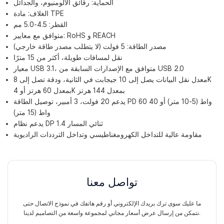
الحماية: رقائق الألومنيوم، والجدائل
الغلاف: مادة TPE
القطر: 4.5-5.0 مم
متوافق مع معايير: RoHS و REACH
مصدر الطاقة: 5 فولت (لا يتطلب مصدر طاقة خارجي)
نقل لمسافات طويلة، أكثر من 15 مترًا
معيار USB 3.1، متوافق مع الإصدارات السابقة من USB 2.0
معدل نقل البيانات يصل إلى 10 جيجابت في الثانية، ودقة تصل إلى 8K
بمعدل 60 هرتز أو 4K بمعدل 144 هرتز
يدعم 20 فولت، 3 أمبير، توصيل الطاقة PD 60 واط (5-10 متر) أو 40
واط (15 متر)
يدعم نظام DP 1.4 ثنائي المسار
مقاومة عالية للتداخل الكهرومغناطيسي وتداخل الترددات الراديوية
تواصل معنا
ما عليك سوى ترك بريدك الإلكتروني أو رقم هاتفك في نموذج الاتصال حتى
نتمكن من إرسال عرض أسعار مجاني لمجموعة واسعة من التصاميم لدينا.