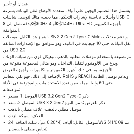
فقدان أو تأخير.
يشتمل هذا التصميم الهجين على ألياف متعددة الأوضاع لنقل البيانات بسرعة
وأسلاك نحاسية لإشارات التحكم، مما يجعله مثاليًا لتوصيل شاشات USB-C
بدقة تصل إلى 8K@60Hz أو 4K@144Hz Ultra HD بأجهزة الكمبيوتر
المتوافقة.
يتميز هذا الكابل بموصلات USB 3.2 Gen2 Type-C Male، ويدعم معدلات
نقل البيانات حتى 10 جيجابت في الثانية، وهو متوافق مع الإصدارات السابقة
من USB 2.0.
تم تصنيعه باستخدام موصلات مطلية بالذهب، وهيكل قوي من سبائك الزنك،
ودرع من الألومنيوم لتقليل التداخل، وهو مثالي لمجموعة متنوعة من
الأجهزة، بما في ذلك أجهزة الكمبيوتر والكاميرات وأجهزة العرض.
بالإضافة إلى ذلك، فهو يفي بمعايير RoHS و REACH ويدعم توصيل الطاقة
حتى 60 واط، مما يضمن تعدد الاستخدامات والموثوقية في الأداء.
مواصفاته:
الموصل 1: مصدر USB 3.2 Gen2 Type-C ذكر
الموصل 2: ​​منفذ USB 3.2 Gen2 من النوع C ذكر للعرض
موصل مطلي بالذهب، غلاف مطلي بالذهب
الغلاف: سبيكة الزنك
موصل الكابل: ألياف (4*0.20 مم)، سلك الطاقة: 24AWG (41/0.08 مم
نحاس مطلي بالقصدير)