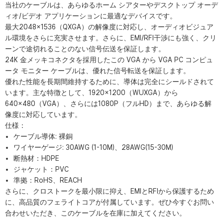
当社のケーブルは、あらゆるホーム シアターやデスクトップ オーデ
ィオ/ビデオ アプリケーションに最適なデバイスです。
最大2048×1536（QXGA）の解像度に対応し、オーディオビジュア
ル環境をさらに充実させます。さらに、EMI/RFI干渉にも強く、クリ
ーンで途切れることのない信号伝送を保証します。
24K 金メッキコネクタを採用したこの VGA から VGA PC コンピュ
ータ モニター ケーブルは、優れた信号転送を保証します。
優れた性能を長期間維持するために、導体は完全にシールドされて
います。主な特徴として、1920×1200（WUXGA）から
640×480（VGA）、さらには1080P（フルHD）まで、あらゆる解
像度に対応しています。
仕様：
ケーブル導体: 裸銅
ワイヤーゲージ: 30AWG (1-10M)、28AWG(15-30M)
断熱材：HDPE
ジャケット：PVC
準拠：RoHS、REACH
さらに、クロストークを最小限に抑え、EMIとRFIから保護するため
に、高品質のフェライトコアが付属しています。ぜひ今すぐお問い
合わせいただき、このケーブルを在庫に加えてください。