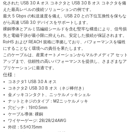
化された USB 3.0 A オス コネクタと USB 3.0 B オス コネクタを備
えた最高レベルの接続ソリューションの例です。
最大 5 Gbps の転送速度を備え、USB 2.0 との下位互換性を保ちな
がら高速 USB 3.0 デバイスをサポートします。
裸銅導体とアルミ箔編組シールドを含む堅牢な構造により、信号損
失と電磁干渉が最小限に抑えられ、安定した接続が保証されます。
RoHS および REACH 規格に準拠しており、パフォーマンスを犠牲
にすることなく環境への責任を果たします。
このケーブルは、産業オートメーションからマルチメディア セット
アップまで、信頼性の高いパフォーマンスを提供し、さまざまなア
プリケーションに最適です。
仕様：
コネクタ1: USB 3.0 A オス
コネクタ2: USB 3.0 B オス（ネジ棒付き）
金メッキコンタクト、ニッケルメッキシェル
ナットとネジのタイプ：M2ニッケルメッキ
穴ピッチ：19±0.5mm
ケーブル導体: 裸銅
ワイヤーゲージ: 28/28/24AWG
外径：5.5±0.15mm