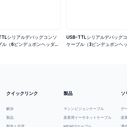
 - TTLシリアルデバッグコンソ
USB-TTLシリアルデバッグ
ブル（6ピンデュポンヘッダ
ケーブル（3ピンデュポンヘ
ロジックレベル）
3.3Vロジックレベル）
クイックリンク
製品
ソ
解決
マシンビジョンケーブル
デ
製品
産業用イーサネットケーブル
産
製造と品質
M8/M12ケーブル
通