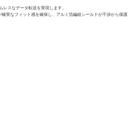
シームレスなデータ転送を実現します。
が確実なフィット感を確保し、アルミ箔編組シールドが干渉から保護