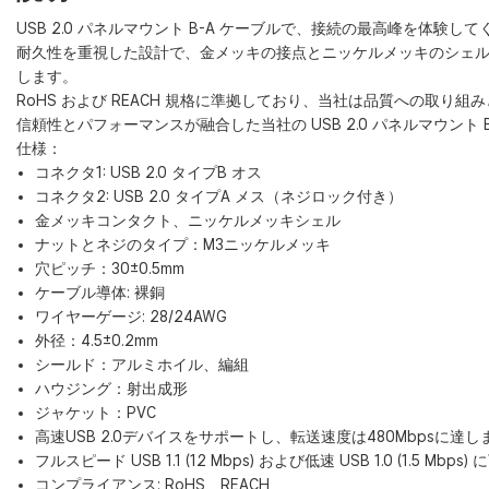
USB 2.0 パネルマウント B-A ケーブルで、接続の最高峰を体
耐久性を重視した設計で、金メッキの接点とニッケルメッキのシェル
します。
RoHS および REACH 規格に準拠しており、当社は品質への取り
信頼性とパフォーマンスが融合した当社の USB 2.0 パネルマウント
仕様：
コネクタ1: USB 2.0 タイプB オス
コネクタ2: USB 2.0 タイプA メス（ネジロック付き）
金メッキコンタクト、ニッケルメッキシェル
ナットとネジのタイプ：M3ニッケルメッキ
穴ピッチ：30±0.5mm
ケーブル導体: 裸銅
ワイヤーゲージ: 28/24AWG
外径：4.5±0.2mm
シールド：アルミホイル、編組
ハウジング：射出成形
ジャケット：PVC
高速USB 2.0デバイスをサポートし、転送速度は480Mbpsに達し
フルスピード USB 1.1 (12 Mbps) および低速 USB 1.0 (1.5 Mbp
コンプライアンス: RoHS、REACH