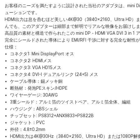
お客様のニーズを満たすように設計された当社のアダプタは、mini Disp
ューションです。
HDMI出力は息を呑むほど美しい4K@30（3840×2160、Ultra H
んでも、このアダプターは細部まで鮮明でリアルな映像をお届けし
高品質の素材と構造で作られたこの mini DP - HDMI VGA DVI
完全にシールドされた導体により EMI/RFI 干渉に対する完全な耐
仕様：
コネクタ1: Mini DisplayPort オス
コネクタ2: HDMIメス
コネクタ3: VGA HD15メス
コネクタ4: DVI-I デュアルリンク (24+5) メス
ケーブル導体：錫メッキ銅
断熱材：発泡PEスキン/HDPE
ワイヤーゲージ: 30AWG
3重シールド：アルミ箔のツイストペア、アルミ箔全体、編組
ハウジング：ABSシェル
チップセット: PS8312+ANX9833+PS822B
ジャケット：PVC
外径：4.8±0.2mm
HDMI出力は4K@30Hz（3840×2160、Ultra HD）または1080