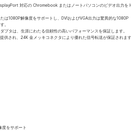
layPort 対応の Chromebook またはノートパソコンのビデオ出力を
D）または1080P解像度をサポートし、DVIおよびVGA出力は驚異的な1080
ます。
 3 in 1 アダプタは、生涯にわたる信頼性の高いパフォーマンスを保証します。
性が提供され、24K 金メッキコネクタにより優れた信号転送が保証されま
P解像度をサポート