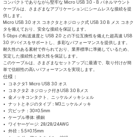
コンパクトでありながら堅牢な Micro USB 3.0 - B パネルマウント
ケーブルは、さまざまなアプリケーションにシームレスな接続を提
供します。
Micro USB 3.0 オス コネクタとネジロック式 USB 3.0 B メス コネク
タを備えており、安全な接続を保証します。
5 Gbps の転送速度と USB 2.0 との下位互換性を備えた超高速 USB
3.0 デバイスをサポートし、多彩なパフォーマンスを提供します。
耐久性のある素材で作られており、業界標準に準拠しているため、
安定した接続性と耐久性を保証します。
このケーブルは、さまざまなセットアップに最適で、取り付けが簡
単で信頼性の高いパフォーマンスを実現します。
仕様：
コネクタ1: Micro USB 3.0 オス
コネクタ2: ネジロック付きUSB 3.0 Bメス
金メッキコンタクト、ニッケルメッキシェル
ナットとネジのタイプ：M3ニッケルメッキ
穴ピッチ：30±0.5mm
ケーブル導体: 裸銅
ワイヤーゲージ: 28/28/24AWG
外径：5.5±0.15mm