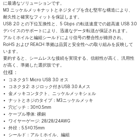
に最適なソリューションです。
M3 ニッケルメッキナットとネジタイプを含む堅牢な構造により、
耐久性と確実なフィットを保証します。
USB 2.0 との下位互換性と、5 Gbps の転送速度での超高速 USB 3.0
デバイスのサポートにより、迅速なデータ転送が保証されます。
アルミホイルと編組シールドにより信号の整合性が維持され、
RoHS および REACH 準拠は品質と安全性への取り組みを反映して
います。
要約すると、シームレスな接続を実現する、信頼性が高く、汎用性
が高く、準拠した選択肢です。
仕様：
コネクタ1: Micro USB 3.0 オス
コネクタ2: ネジロック付きUSB 3.0 Aメス
金メッキコンタクト、ニッケルメッキシェル
ナットとネジのタイプ：M3ニッケルメッキ
穴ピッチ：30±0.5mm
ケーブル導体: 裸銅
ワイヤーゲージ: 28/28/24AWG
外径：5.5±0.15mm
シールド：アルミホイル、編組