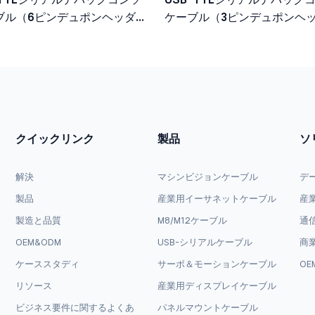
ブル（6ピンデュポンヘッダ
ケーブル（3ピンデュポンヘ
ロジックレベル）
3.3Vロジックレベル）
クイックリンク
製品
ソ
解決
マシンビジョンケーブル
デ
製品
産業用イーサネットケーブル
産
製造と品質
M8/M12ケーブル
通
OEM&ODM
USB-シリアルケーブル
商
ケーススタディ
サーボ＆モーションケーブル
OE
リソース
産業用ディスプレイケーブル
ビジネス要件に関するよくあ
パネルマウントケーブル