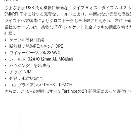
さまざまな USB 周辺機器に最適な、タイプ A オス - タイプ A オ
EMI/RFI 干渉に対する完璧なシールドにより、中断のない完璧な高
ツイストペア構造によりクロストークも最小限に抑えられ、常に正
当社のケーブルは、柔軟な PVC ジャケットと金メッキの接点を備
仕様：
ケーブル導体: 裸銅
断熱材：発泡PEスキン/HDPE
ワイヤーゲージ: 28/28AWG
シールド: 32#/0.12mm AL-MG編組
ハウジング：射出成形
チップ: N/M
外径：4.2±0.2mm
コンプライアンス: RoHS、REACH
さらに、これらの機能はすべてFarsinceの2年間保証によって