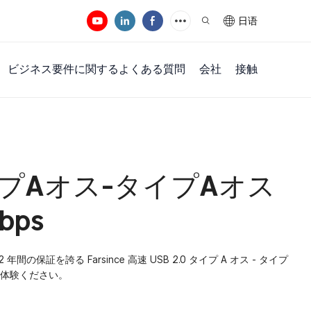
日语
ビジネス要件に関するよくある質問
会社
接触
タイプAオス-タイプAオス
bps
の保証を誇る Farsince 高速 USB 2.0 タイプ A オス - タイプ
ご体験ください。