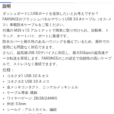
説明
ダッシュボードにUSBポートを追加したいとお考えですか？
FARSINCEのフラッシュパネルマウントUSB 3.0 Aケーブル（オス-メ
ス）車載防水ケーブルをご覧ください。
付属の M26 x 1.5 アルミナットで簡単に取り付けられ、自動車、ト
ラック、オートバイ、ボートに最適です。
防水カバーと耐久性のあるハウジングを備えているため、屋外での
使用にも問題なく対応できます。
さらに、超高速USB 3.0デバイスに対応し、最大5Gbpsの超高速デ
ータ転送を実現します。FARSINCEのこの頑丈で信頼性の高いケーブ
ルで、ストレスなく接続できます。
仕様：
コネクタ1: USB 3.0 A オス
コネクタ2: USB 3.0 A メス
金メッキコンタクト、ニッケルメッキシェル
ケーブル導体: 裸銅
ワイヤーゲージ: 28/28/24AWG
外径: 5.5mm
シールド：アルミホイル、編組