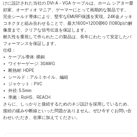
けに設計された当社の DVI-A - VGA ケーブルは、ホーム シアター愛
好家、オーディオ マニア、ゲーマーにとって画期的な製品です。
完全シールド導体により、堅牢なEMI/RFI保護を実現。24K金メッキ
コネクタと組み合わせることで、最大1600×1200@60 (1080p)の解
像度まで、クリアな信号伝送を保証します。
耐久性を重視して作られたこの製品は、長年にわたって安定したパ
フォーマンスを保証します。
仕様：
ケーブル導体: 裸銅
ワイヤーゲージ: 30AWG
断熱材: HDPE
シールド：アルミホイル、編組
ジャケット：PVC
外径: 5.5mm
準拠：RoHS、REACH
さらに、しっかりと接続するためのネジ設計を採用しているため、
接続の緩みや断線といった問題がありません。ぜひ今すぐお問い合
わせいただき、在庫に加えてください。