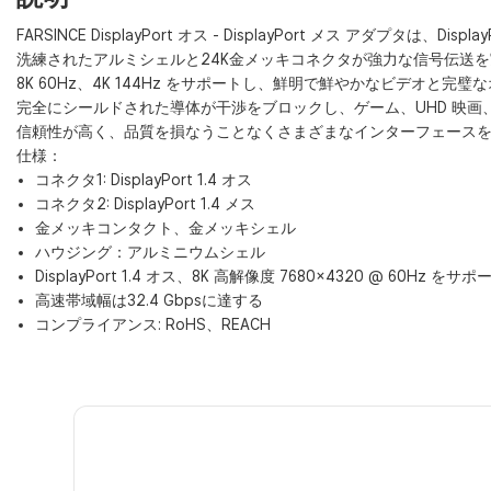
FARSINCE DisplayPort オス - DisplayPort メス アダプタは、
洗練されたアルミシェルと24K金メッキコネクタが強力な信号伝送
8K 60Hz、4K 144Hz をサポートし、鮮明で鮮やかなビデオと
完全にシールドされた導体が干渉をブロックし、ゲーム、UHD 映画、
信頼性が高く、品質を損なうことなくさまざまなインターフェース
仕様：
コネクタ1: DisplayPort 1.4 オス
コネクタ2: DisplayPort 1.4 メス
金メッキコンタクト、金メッキシェル
ハウジング：アルミニウムシェル
DisplayPort 1.4 オス、8K 高解像度 7680×4320 @ 60Hz をサポ
高速帯域幅は32.4 Gbpsに達する
コンプライアンス: RoHS、REACH