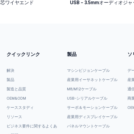
9芯ワイヤエンド
USB - 3.5mmオーディオジ
ブル
クイックリンク
製品
ソ
解決
マシンビジョンケーブル
デ
製品
産業用イーサネットケーブル
産
製造と品質
M8/M12ケーブル
通
OEM&ODM
USB-シリアルケーブル
商
ケーススタディ
サーボ＆モーションケーブル
OE
リソース
産業用ディスプレイケーブル
ビジネス要件に関するよくあ
パネルマウントケーブル