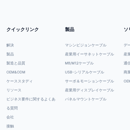
クイックリンク
製品
ソ
解決
マシンビジョンケーブル
デ
製品
産業用イーサネットケーブル
産
製造と品質
M8/M12ケーブル
通
OEM&ODM
USB-シリアルケーブル
商
ケーススタディ
サーボ＆モーションケーブル
OE
リソース
産業用ディスプレイケーブル
ビジネス要件に関するよくあ
パネルマウントケーブル
る質問
会社
接触