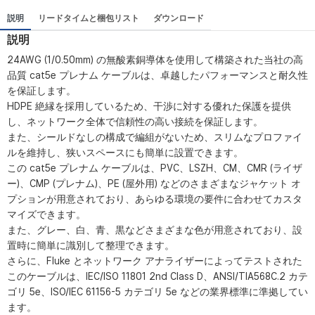
説明
リードタイムと梱包リスト
ダウンロード
説明
24AWG (1/0.50mm) の無酸素銅導体を使用して構築された当社の高
品質 cat5e プレナム ケーブルは、卓越したパフォーマンスと耐久性
を保証します。
HDPE 絶縁を採用しているため、干渉に対する優れた保護を提供
し、ネットワーク全体で信頼性の高い接続を保証します。
また、シールドなしの構成で編組がないため、スリムなプロファイ
ルを維持し、狭いスペースにも簡単に設置できます。
この cat5e プレナム ケーブルは、PVC、LSZH、CM、CMR (ライザ
ー)、CMP (プレナム)、PE (屋外用) などのさまざまなジャケット オ
プションが用意されており、あらゆる環境の要件に合わせてカスタ
マイズできます。
また、グレー、白、青、黒などさまざまな色が用意されており、設
置時に簡単に識別して整理できます。
さらに、Fluke とネットワーク アナライザーによってテストされた
このケーブルは、IEC/ISO 11801 2nd Class D、ANSI/TIA568C.2 カテ
ゴリ 5e、ISO/IEC 61156-5 カテゴリ 5e などの業界標準に準拠してい
ます。