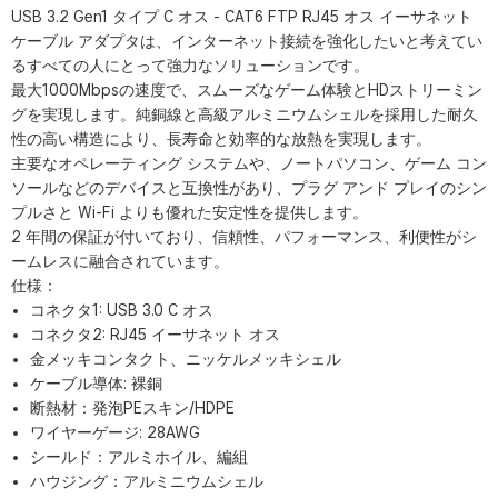
USB 3.2 Gen1 タイプ C オス - CAT6 FTP RJ45 オス イーサネット
ケーブル アダプタは、インターネット接続を強化したいと考えてい
るすべての人にとって強力なソリューションです。
最大1000Mbpsの速度で、スムーズなゲーム体験とHDストリーミン
グを実現します。純銅線と高級アルミニウムシェルを採用した耐久
性の高い構造により、長寿命と効率的な放熱を実現します。
主要なオペレーティング システムや、ノートパソコン、ゲーム コン
ソールなどのデバイスと互換性があり、プラグ アンド プレイのシン
プルさと Wi-Fi よりも優れた安定性を提供します。
2 年間の保証が付いており、信頼性、パフォーマンス、利便性がシ
ームレスに融合されています。
仕様：
コネクタ1: USB 3.0 C オス
コネクタ2: RJ45 イーサネット オス
金メッキコンタクト、ニッケルメッキシェル
ケーブル導体: 裸銅
断熱材：発泡PEスキン/HDPE
ワイヤーゲージ: 28AWG
シールド：アルミホイル、編組
ハウジング：アルミニウムシェル