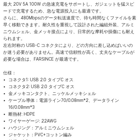
最大 20V 5A 100W の急速充電をサポートし、ガジェットを猛スピ
ードで充電するため、急な電源投入にも最適です。
さらに、480Mbpsのデータ転送速度で、待ち時間なくファイルを素
早く移動できます。耐久性を重視して設計された編組外装、アルミ
ニウムシェル、金メッキ接点により、日常的な摩耗や損傷にも耐え
られます。
左右対称の USB-C コネクタにより、どの方向に差し込めばいいの
か迷う必要がありません。高速で信頼性が高く、丈夫なケーブルが
必要な場合は、FARSINCE が最適です。
仕様：
コネクタ1: USB 2.0 タイプC オス
コネクタ2: USB 2.0 タイプC オス
金メッキコンタクト、ニッケルメッキシェル
ケーブル導体：電源ライン70/0.08mm*2、データライン
16/0.08mm*3
断熱材: HDPE
ワイヤーゲージ: 22AWG
ハウジング：アルミニウムシェル
ジャケット：PVC+コットン編み