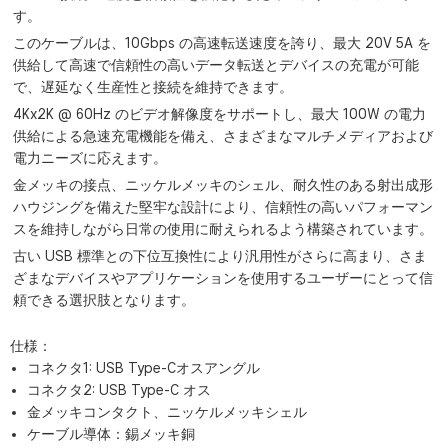
す。
このケーブルは、10Gbps の高速転送速度を誇り、最大 20V 5A を
供給して高速で信頼性の高いデータ転送とデバイスの充電が可能
で、遅延なく生産性と接続を維持できます。
4Kx2K @ 60Hz のビデオ解像度をサポートし、最大 100W の電力
供給による急速充電機能を備え、さまざまなマルチメディアおよび
電力ニーズに応えます。
金メッキの接点、ニッケルメッキのシェル、耐久性のある射出成形
ハウジングを備えた堅牢な設計により、信頼性の高いパフォーマン
スを維持しながら日常の使用に耐えられるよう構築されています。
古い USB 標準との下位互換性により汎用性がさらに高まり、さま
ざまなデバイスやアプリケーションを使用するユーザーにとって信
頼できる選択肢となります。
仕様：
コネクタ1: USB Type-Cオスアングル
コネクタ2: USB Type-C オス
金メッキコンタクト、ニッケルメッキシェル
ケーブル導体：錫メッキ銅