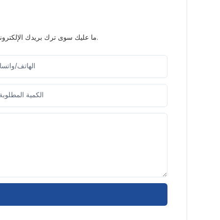
ما عليك سوى ترك بريدك الإلكتروني أو رقم هاتفك في نموذج الاتصال حتى نتمكن من إرسال عرض أسعار مجاني لمجموعة واسعة من التصاميم لدينا.
الهاتف/واتس
الكمية المطلوبة