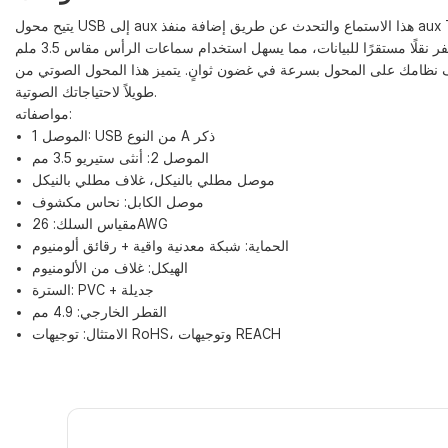
 المحول بسرعة في غضون ثوانٍ. يتميز هذا المحول الصوتي من USB إلى 3.5 ملم، المصنوع من غلاف ألومنيوم، بمتانته وصغر حجمه وخفة وزنه مقارنةً بالخيارات البلاستيكية والـ PVC التقليدية، مما يوفر حلاً يدوم
طويلاً لاحتياجاتك الصوتية.
مواصفاته:
الموصل 1: USB من النوع A ذكر
الموصل 2: ​​أنثى ستيريو 3.5 مم
موصل مطلي بالنيكل، غلاف مطلي بالنيكل
موصل الكابل: نحاس مكشوف
مقياس السلك: 26AWG
الحماية: شبكة معدنية واقية + رقائق ألومنيوم
الهيكل: غلاف من الألومنيوم
السترة: PVC + جديلة
القطر الخارجي: 4.9 مم
الامتثال: توجيهات RoHS، وتوجيهات REACH