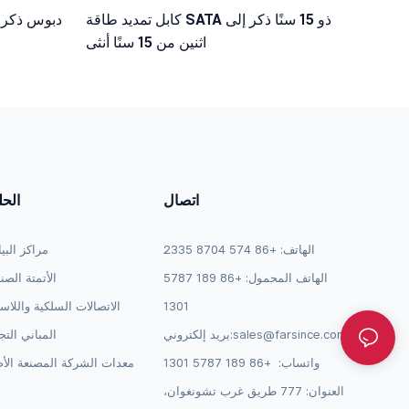
كابل تمديد طاقة SATA ذو 15 سنًا ذكر إلى
اثنين من 15 سنًا أنثى
اتصال
الح
الهاتف: +86 574 8704 2335
مراكز البي
الهاتف المحمول: +86 189 5787
الأتمتة الصن
1301
الاتصالات السلكية واللاس
sales@farsince.com
بريد إلكتروني:
المباني التج
واتساب:
+86 189 5787 1301
معدات الشركة المصنعة الأص
العنوان: 777 طريق غرب تشونغوان،