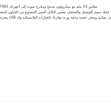
يتيح محول USB إلى aux هذا الاستماع والتحدث عن طريق إضافة منفذ aux TRRS مقاس 3.5 ملم مع ميكروفون مدمج ومخرج صوت إلى أجهزتك.
يتعرف نظامك على