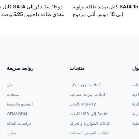
كابل تمديد طاقة بزاوية SATA 15 دبوس ذكر
كابل طاقة داخل
إلى 15 دبوس أنثى مزدوج
لول
منتجات
روابط سريعة
انات
كابلات الرؤية الآلية
حل
اعية
كابلات إيثرنت صناعية
منتجات
لكية
كابلات M8/M12
التصنيع والجودة
ارية
كابلات USB إلى Serial
OEM&ODM
لية
كابلات المؤازرة والحركة
دراسات الحالة
كابلات العرض الصناعية
موارد