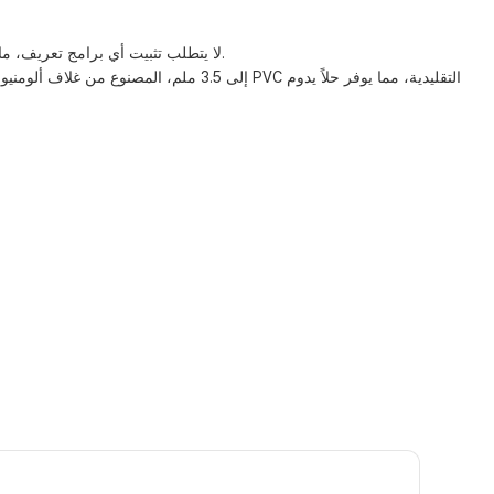
لا يتطلب تثبيت أي برامج تعريف، ما عليك سوى التوصيل والتشغيل. يضمن الكابل المتين المصنوع من النايلون المضفر نقلًا مستقرًا للبيانات، مما يسهل استخدام سماعات الرأس مقاس 3.5 ملم.