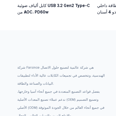
ي SATA ذو 15 سنًا ذكر إلى
كابل ألياف ضوئية USB 3.2 Gen2 Type-C
منفذي طاقة داخليين 5.25 بوصة ذو 4 أسنان
من AOC، PD60w
أنثى
شركة Farsince هي شركة عالمية لتصنيع حلول الاتصال
الهندسية، وتتخصص في تجميعات الكابلات عالية الأداء لتطبيقات
البيانات والصناعة والطاقة.
بفضل قواعد التصنيع المتعددة في جميع أنحاء آسيا وخارجها،
ندعم عملاء تصنيع المعدات الأصلية (OEM) وتصنيع التصميم
الأصلي (ODM) في جميع أنحاء العالم من خلال الجودة الموثوقة
والإنتاج المرن والتسليم العالمي الفعال.