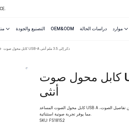
13 عامًا من حلول 
موارد
دراسات الحالة
OEM&ODM
التصنيع والجودة
من
كابل محول صوت USB-A ذكر إلى 3.5 ملم أنثى
كابل محول صوت USB-A ذكر إلى 3.5 ملم
أنثى
كابل محول الصوت المساعد USB A ذكر إلى 3.5 ملم أنثى يقوم بمعالجة الإشارة التناظرية الأصلية بذكاء لتحسين تفاصيل الصوت،
مما يوفر تجربة صوتية استثنائية.
SKU:
FS18152