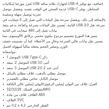
يُعزز موزعنا إمكانيات USB لجهازك بثلاثة منافذ USB-A إضافية، مع توفير
خدمة الشحن في الوقت نفسه. وبفضل موصل USB-C المتناظر، يوفر
تجربة توصيل سهلة وسلسة.
بالإضافة إلى ذلك، وبفضل سرعة نقل البيانات التي تصل إلى 5 جيجابت في
الثانية، يُضمن نقل البيانات بسرعة وكفاءة. يدعم منفذ USB 2.0 سرعة نقل
بيانات تصل إلى 480 ميجابت في الثانية.
يتميز هذا الموزع بتصميم مزدوج ملتوي محمي برقائق الألومنيوم، مما
يضمن نقل بيانات عالي السرعة وخالٍ من الأخطاء. كما أن تصميمه خفيف
الوزن وصغير الحجم يجعله مثالياً لسهولة الحمل.
مواصفاته:
الموصل 1: USB Type-C ذكر
الموصل 2: ​​منفذ USB 3.0 أنثى
الموصل 3: منفذ USB 2.0 أنثى عدد 2
موصل مطلي بالذهب، غلاف مطلي بالنيكل
موصل الكابل: نحاس مطلي بالقصدير
العزل: غلاف من البولي إيثيلين الرغوي/البولي إيثيلين عالي الكثافة
مقياس السلك: 32/32/26AWG
الغلاف: غلاف من مادة ABS
الغلاف: PVC
القطر الخارجي: 4.2 ± 0.2 مم