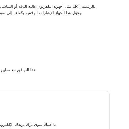
يقوم محولنا المتطور بتوصيل أجهزة الكمبيوتر المحمولة أو المكتبية المزودة بمنفذ DisplayPort بالأجهزة المزودة بمدخل VGA مثل أجهزة التلفزيون عالية الدقة أو الشاشات أو أجهزة العرض أو شاشات CRT الرقمية.
يحوّل هذا الجهاز الإشارات الرقمية بكفاءة إلى صور مرئية، موفراً دقة عالية تصل إلى 1080 بكسل بمعدل 60 هرتز. وقد صُمم ليتفوق، ويتميز بجودة مواد لا مثيل لها، مما يضمن أداءً ثابتاً طوال فترة استخدامه.
بالإضافة إلى ذلك، يضمن محول DisplayPort 1.2 إلى VGA هذا التوافق مع معايير الصناعة، ويُقدم ضمانًا لمدة عامين لمزيد من الاطمئنان. باختصار، تواصل معنا اليوم واستثمر فيه.
ما عليك سوى ترك بريدك الإلكتروني أو رقم هاتفك في نموذج الاتصال حتى نتمكن من إرسال عرض أسعار مجاني لمجموعة واسعة من التصاميم لدينا.