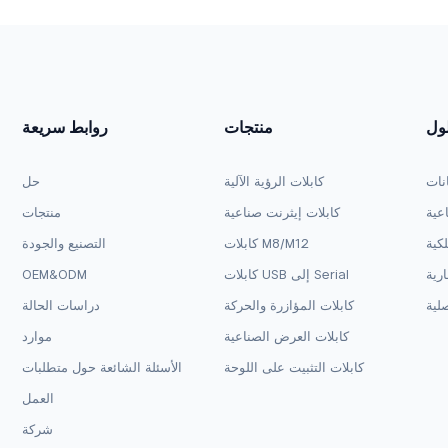
لول
منتجات
روابط سريعة
انات
كابلات الرؤية الآلية
حل
اعية
كابلات إيثرنت صناعية
منتجات
لكية
كابلات M8/M12
التصنيع والجودة
ارية
كابلات USB إلى Serial
OEM&ODM
لية
كابلات المؤازرة والحركة
دراسات الحالة
كابلات العرض الصناعية
موارد
كابلات التثبيت على اللوحة
الأسئلة الشائعة حول متطلبات
العمل
شركة