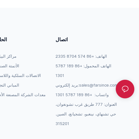
اتصال
الح
الهاتف: +86 574 8704 2335
مراكز البي
الهاتف المحمول: +86 189 5787
الأتمتة الصن
1301
الاتصالات السلكية واللاس
sales@farsince.com
بريد إلكتروني:
المباني التج
واتساب:
+86 189 5787 1301
معدات الشركة المصنعة الأص
العنوان: 777 طريق غرب تشونغوان،
حي تشنهاي، نينغبو، تشجيانغ، الصين.
315201