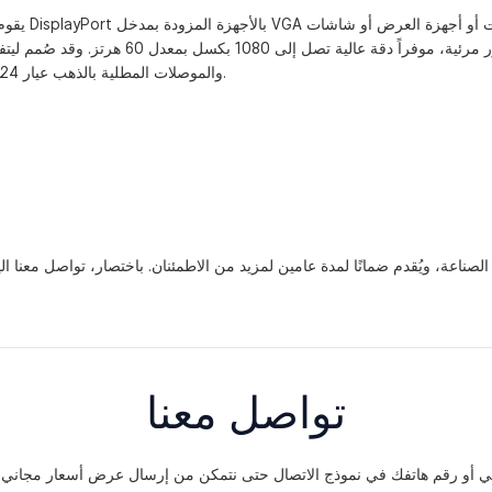
بفضل الحماية الكاملة ضد تداخلات EMI/RFI والموصلات المطلية بالذهب عيار 24 قيراطًا، يظل نقل الإشارة مثاليًا.
تواصل معنا