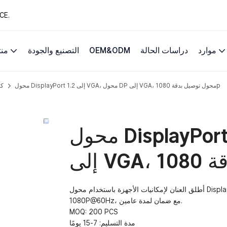
13 عامًا من حلول 
موارد
دراسات الحالة
OEM&ODM
التصنيع والجودة
من
محول DisplayPort 1.2 إلى VGA، محول DP إلى VGA، محول توصيل بدقة 1080p
كا
محول DisplayPort 1.2 إلى VGA، محول DP
أطلق العنان لإمكانيات الأجهزة باستخدام محول DisplayPort 1.2 إلى VGA من FARSINCE، الذي يوفر صورة واضحة بدقة
1080P@60Hz، مع ضمان لمدة عامين.
MOQ: 200 PCS
مدة التسليم: 7-15 يومًا