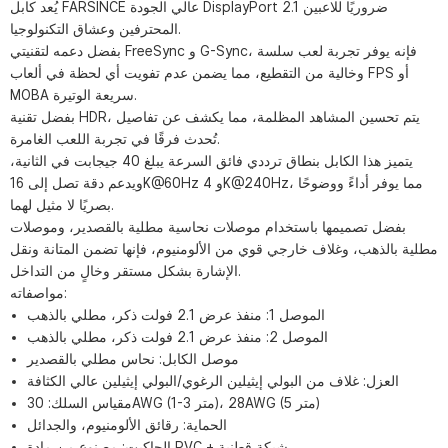
يُعد كابل FARSINCE عالي الجودة DisplayPort 2.1 ضروريًا للاعبين
المحترفين وعشاق التكنولوجيا.
بفضل دعمه لتقنيتي FreeSync و G-Sync، فإنه يوفر تجربة لعب سلسة
وخالية من التقطيع، مما يضمن عدم تفويت أي لحظة في ألعاب FPS أو
MOBA سريعة الوتيرة.
بفضل تقنية HDR، يتم تحسين المشاهد المظلمة، مما يكشف عن تفاصيل
تُحدث فرقًا في تجربة اللعب الغامرة.
يتميز هذا الكابل بنطاق ترددي فائق السرعة يبلغ 40 جيجابت في الثانية،
ويدعم دقة تصل إلى 16K@60Hz و 4K@240Hz، مما يوفر أداءً ووضوحًا
بصريًا لا مثيل لهما.
بفضل تصميمها باستخدام موصلات نحاسية مطلية بالقصدير، وموصلات
مطلية بالذهب، وغلاف خارجي قوي من الألومنيوم، فإنها تضمن المتانة ونقل
الإشارة بشكل مستقر وخالٍ من التداخل.
مواصفاته:
الموصل 1: منفذ عرض 2.1 فولت ذكر، مطلي بالذهب
الموصل 2: ​​منفذ عرض 2.1 فولت ذكر، مطلي بالذهب
موصل الكابل: نحاس مطلي بالقصدير
العزل: غلاف من البولي إيثيلين الرغوي/البولي إيثيلين عالي الكثافة
مقياس السلك: 30AWG (1-3 متر)، 28AWG (5 متر)
الحماية: رقائق الألومنيوم، والجدائل
الجاكيت: مصنوع من مادة PVC + شبكة قطنية