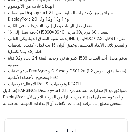
الهيكل: غلاف من الألومنيوم
مواصفات DisplayPort 2.1. متوافق مع الإصدارات السابقة من
DisplayPort 2.0 و1.4 و1.3 و1.2 و1.1
معدل نقل البيانات يصل إلى 40 جيجابت في الثانية
دقة تصل إلى 16K (15360×8640) بمعدل 60 هرتز/30 هرتز
يدعم تقنية النطاق الديناميكي العالي (HDR)، وHDCP 2.2، وMST (نقل
متعدد التدفقات)، والفيديو ثلاثي الأبعاد المجسم، وعمق ألوان 16 بت لكل
قناة (48 بت/بكسل).
يدعم معدل أخذ العينات 1536 كيلو هرتز، وحجم العينة 24 بت، و32 قناة
صوتية.
يدعم تقنيات FreeSync و G-Sync و DSC1.2a (ضغط دفق العرض 1.2)
وتصحيح الأخطاء الأمامية FEC
الامتثال: توجيهات RoHS، وتوجيهات REACH
يُعد كابل FARSINCE DisplayPort 2.1، المتوافق مع الإصدارات السابقة من
DisplayPort والمدعوم بضمان لمدة عامين، خيارًا من الدرجة الأولى لأي
شخص يتطلع إلى ترقية إعدادات الألعاب أو الإعدادات المهنية الخاصة به.
تواصل معنا