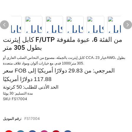
كابل إيثرنت F/UTP من الفئة 6، عبوة ملفوفة
بطول 305 متر
كابل إيثرنت بالجملة، مصنوع من النحاس الصلب العاري أو CCA، عيار 23AWG، بطول
305 متر/1000 قدم، مع خيارات ألوان ومواد غلاف متعددة.
سعر FOB المرجعي: من 29.83 دولارًا أمريكيًا إلى
117.88 دولارًا أمريكيًا
الحد الأدنى للطلب: 50 كرتونة
مدة التسليم: 30 يومًا
SKU:
FS17004
FS17004
رقم الموديل: