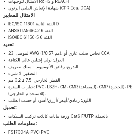
الامتثال لتوجيهات RoHS و REACH
شهادة الإنعاش القلبي الرئوي (CPR Eca، DCA)
الامتثال للمعايير
IEC/ISO 11801 الفئة الثانية D
ANSI/TIA568C.2 الفئة 6
ISO/IEC 61156-5 الفئة 6
تحديد
الموصل: 23AWG (1/0.57 مم)، نحاس صلب عاري أو CCA
العزل: بولي إيثيلين عالي الكثافة
التدريع: رقائق الألومنيوم + سلك تصريف
التضفير: لا شيء
القطر الخارجي: 7.5 ± 0.2 مم
خيارات السترة: PVC، LSZH، CM، CMR (للمصاعد)، CMP (للحجرة)، PE
(للاستخدام الخارجي)،
اللون: رمادي/أبيض/أزرق/أسود أو حسب الطلب
تحميل:
ورقة بيانات كابلات تركيب الشبكات Cat6 F/UTP بالجملة
معلومات الطلب:
FS17004A-PVC: PVC