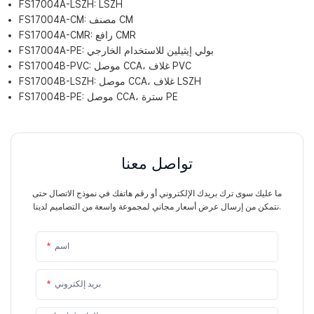
FS17004A-LSZH: LSZH
FS17004A-CM: مصنف CM
FS17004A-CMR: رافع CMR
FS17004A-PE: بولي إيثيلين للاستخدام الخارجي
FS17004B-PVC: موصل CCA، غلاف PVC
FS17004B-LSZH: موصل CCA، غلاف LSZH
FS17004B-PE: موصل CCA، سترة PE
تواصل معنا
ما عليك سوى ترك بريدك الإلكتروني أو رقم هاتفك في نموذج الاتصال حتى
نتمكن من إرسال عرض أسعار مجاني لمجموعة واسعة من التصاميم لدينا.
اسم
بريد إلكتروني