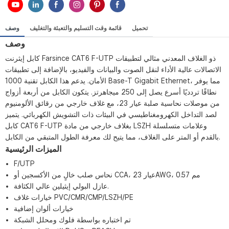
تحميل
قائمة وقت التسليم والتعبئة والتغليف
وصف
وصف
كابل إيثرنت Farsince CAT6 F-UTP ذو الغلاف المعدني مثالي لتطبيقات
الاتصالات عالية الأداء لنقل الصوت والبيانات والفيديو، بالإضافة إلى تطبيقات
الأمان. يدعم هذا الكابل تقنية 1000 Base-T Gigabit Ethernet، مما يوفر
نطاقًا تردديًا أسرع يصل إلى 250 ميجاهرتز. يتكون الكابل من أربعة أزواج
من موصلات نحاسية صلبة عيار 23، مع غلاف خارجي من رقائق الألومنيوم
لصد التداخل الكهرومغناطيسي في البيئات ذات التشويش الكهربائي. يتميز
كابل CAT6 F-UTP بغلاف خارجي من مادة LSZH وعلامات متسلسلة
بالقدم أو المتر على الغلاف، مما يتيح لك معرفة الطول المتبقي من الكابل.
الميزات الرئيسية
F/UTP
نحاس صلب خالٍ من الأكسجين أو CCA، عيار 23AWG، 0.57 مم
عازل البولي إيثيلين عالي الكثافة.
خيارات غلاف PVC/CMR/CMP/LSZH/PE
خيارات ألوان إضافية
تم اختباره بواسطة فلوك ومحلل الشبكة