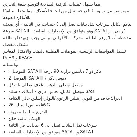
مما يسهل عمليات الترقية السريعة لتوسيع سعة التخزين.
يتميز بموصل بزاوية 90 درجة يقلل من انحناء الأسلاك، مما يجعله مناسبًا
للأماكن الضيقة.
يدعم الكابل سرعات نقل بيانات تصل إلى 6 جيجابت في الثانية - أي ضعف
سرعة SATA II - وهو متوافق مع الإصدارات السابقة SATA I وII. يُرجى
ملاحظة أنه لا يوفر الطاقة لمحركات الأقراص، والتي يجب تزويدها بالطاقة
بشكل منفصل.
تشمل المواصفات الرئيسية الموصلات المطلية بالذهب والامتثال لمعايير
RoHS و REACH.
مواصفاته:
الموصل 1: SATA III ذكر ذو 7 دبابيس بزاوية 90 درجة
الموصل 2: ​​SATA III 7 دبوس ذكر
موصل مطلي بالذهب، غلاف مطلي بالنيكل
موصل الكابل: نحاس عاري 7 أسلاك + سلك SAS
العزل: غلاف من البولي إيثيلين الرغوي/البولي إيثيلين عالي الكثافة
مقياس السلك: 26AWG
التدريع: سلك التصريف
الهيكل: قالب حقن
سرعات نقل البيانات تصل إلى 6 جيجابت في الثانية
متوافق مع الإصدارات السابقة SATA II و SATA I